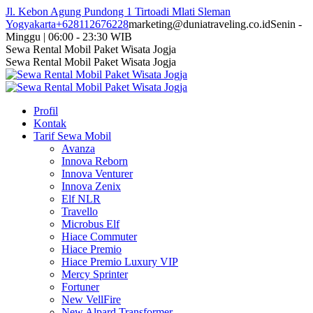
Skip
Jl. Kebon Agung Pundong 1 Tirtoadi Mlati Sleman
to
Yogyakarta
+628112676228
marketing@duniatraveling.co.id
Senin -
content
Minggu | 06:00 - 23:30 WIB
Facebook
Twitter
Instagram
YouTube
Sewa Rental Mobil Paket Wisata Jogja
page
page
page
page
Sewa Rental Mobil Paket Wisata Jogja
opens
opens
opens
opens
in
in
in
in
new
new
new
new
Profil
window
window
window
window
Kontak
Tarif Sewa Mobil
Avanza
Innova Reborn
Innova Venturer
Innova Zenix
Elf NLR
Travello
Microbus Elf
Hiace Commuter
Hiace Premio
Hiace Premio Luxury VIP
Mercy Sprinter
Fortuner
New VellFire
New Alpard Transformer