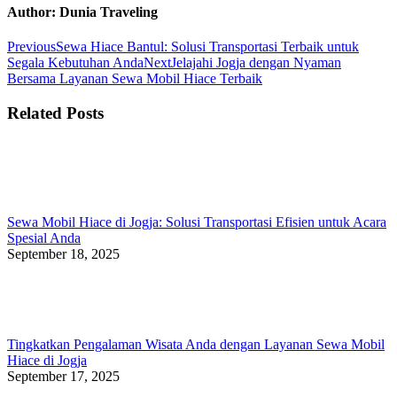
Facebook
Twitter
WhatsApp
Author:
Dunia Traveling
Post
Previous
Previous
Sewa Hiace Bantul: Solusi Transportasi Terbaik untuk
post:
Next
Segala Kebutuhan Anda
Next
Jelajahi Jogja dengan Nyaman
navigation
post:
Bersama Layanan Sewa Mobil Hiace Terbaik
Related Posts
Sewa Mobil Hiace di Jogja: Solusi Transportasi Efisien untuk Acara
Spesial Anda
September 18, 2025
Tingkatkan Pengalaman Wisata Anda dengan Layanan Sewa Mobil
Hiace di Jogja
September 17, 2025