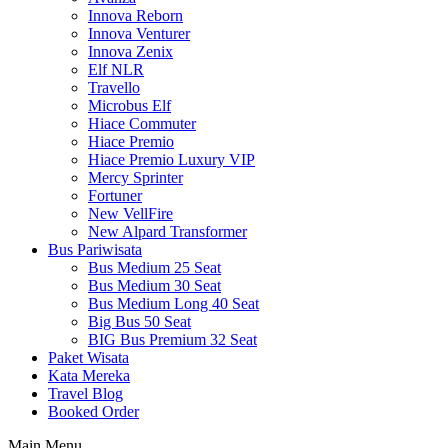
Innova Reborn
Innova Venturer
Innova Zenix
Elf NLR
Travello
Microbus Elf
Hiace Commuter
Hiace Premio
Hiace Premio Luxury VIP
Mercy Sprinter
Fortuner
New VellFire
New Alpard Transformer
Bus Pariwisata
Bus Medium 25 Seat
Bus Medium 30 Seat
Bus Medium Long 40 Seat
Big Bus 50 Seat
BIG Bus Premium 32 Seat
Paket Wisata
Kata Mereka
Travel Blog
Booked Order
Main Menu