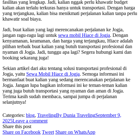
fasilitas yang lengkap. Jadi, kalian nggak perlu khawatir budget
kalian akan terlalu terkuras hanya untuk transportasi. Dengan harga
yang terjangkau, kalian bisa menikmati perjalanan kalian tanpa perlu
khawatir soal biaya.
Jadi, buat kalian yang lagi merencanakan perjalanan ke Jogja,
jangan ragu-ragu lagi untuk
sewa mobil Hiace di Jogja
. Dengan
kenyamanan, keamanan, dan harga yang terjangkau, Hiace adalah
pilihan terbaik buat kalian yang butuh transportasi profesional dan
nyaman di Jogja. Jadi, tunggu apa lagi? Segera hubungi kami dan
booking sekarang juga!
Sekian artikel dari aku tentang solusi transportasi profesional di
Jogja, yaitu
Sewa Mobil Hiace di Jogja
. Semoga informasi ini
bermanfaat buat kalian yang sedang merencanakan perjalanan ke
Jogja. Jangan lupa bagikan informasi ini ke teman-teman kalian
yang juga butuh transportasi yang nyaman dan aman di Jogja.
Terima kasih sudah membaca, sampai jumpa di perjalanan
selanjutnya!
Categories:
blog
,
Traveling
By
Dunia Traveling
September 9,
2025
Leave a comment
Share this post
Share
Share
Share
Share on Facebook
Tweet
Share on WhatsApp
on
on
on