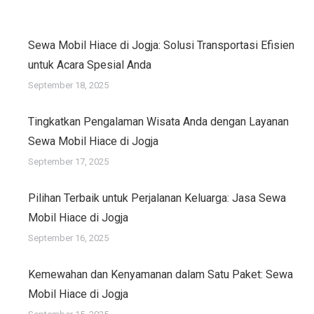
Sewa Mobil Hiace di Jogja: Solusi Transportasi Efisien
untuk Acara Spesial Anda
September 18, 2025
Tingkatkan Pengalaman Wisata Anda dengan Layanan
Sewa Mobil Hiace di Jogja
September 17, 2025
Pilihan Terbaik untuk Perjalanan Keluarga: Jasa Sewa
Mobil Hiace di Jogja
September 16, 2025
Kemewahan dan Kenyamanan dalam Satu Paket: Sewa
Mobil Hiace di Jogja