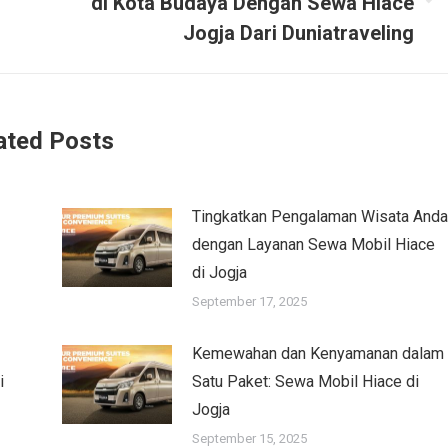
di Kota Budaya Dengan Sewa Hiace
post:
Jogja Dari Duniatraveling
ated Posts
Tingkatkan Pengalaman Wisata Anda
dengan Layanan Sewa Mobil Hiace
di Jogja
September 17, 2025
Kemewahan dan Kenyamanan dalam
i
Satu Paket: Sewa Mobil Hiace di
Jogja
September 15, 2025