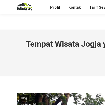
Profil
Kontak
Tarif Se
Tempat Wisata Jogja 
blog
sewa mobil