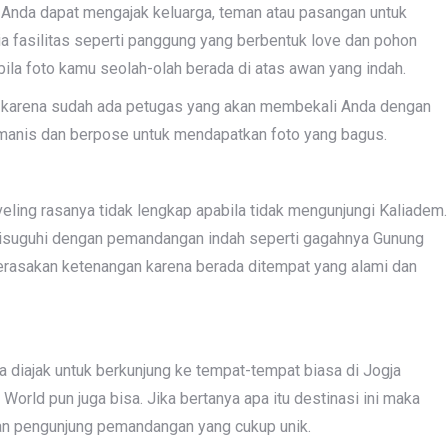
? Anda dapat mengajak keluarga, teman atau pasangan untuk
dia fasilitas seperti panggung yang berbentuk love dan pohon
abila foto kamu seolah-olah berada di atas awan yang indah.
 karena sudah ada petugas yang akan membekali Anda dengan
manis dan berpose untuk mendapatkan foto yang bagus.
veling rasanya tidak lengkap apabila tidak mengunjungi Kaliadem.
 disuguhi dengan pemandangan indah seperti gagahnya Gunung
merasakan ketenangan karena berada ditempat yang alami dan
sa diajak untuk berkunjung ke tempat-tempat biasa di Jogja
rld pun juga bisa. Jika bertanya apa itu destinasi ini maka
kan pengunjung pemandangan yang cukup unik.