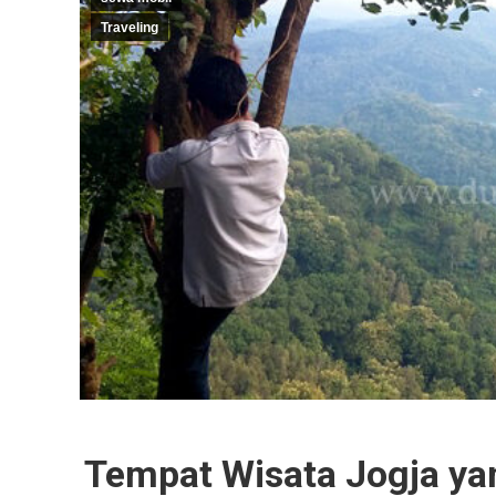
Traveling
Tempat Wisata Jogja ya