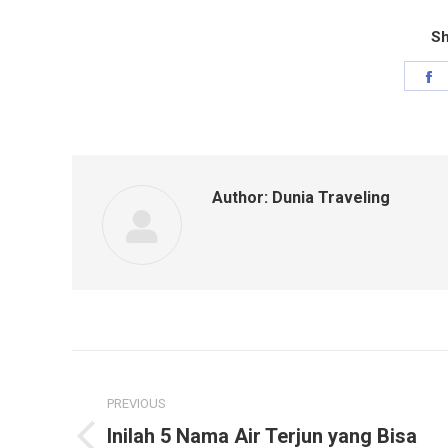
Sh
S
o
F
Author:
Dunia Traveling
Post
navigation
PREVIOUS
Inilah 5 Nama Air Terjun yang Bisa
Previous