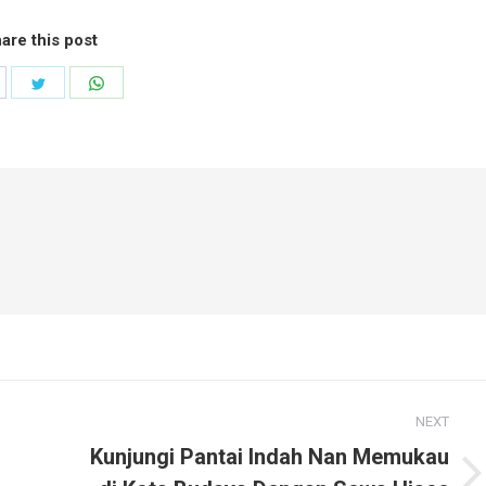
are this post
hare
Share
Share
n
on
on
acebook
Twitter
WhatsApp
NEXT
Kunjungi Pantai Indah Nan Memukau
Next