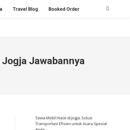
page
page
page
page
a
Travel Blog
Booked Order
Search:
opens
opens
opens
opens
in
in
in
in
new
new
new
new
window
window
window
window
a Jogja Jawabannya
Sewa Mobil Hiace di Jogja: Solusi
Transportasi Efisien untuk Acara Spesial
Anda