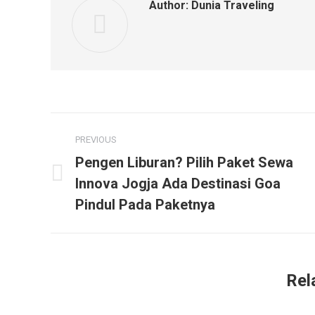
Author:
Dunia Traveling
Post
PREVIOUS
navigation
Pengen Liburan? Pilih Paket Sewa
Previous
Innova Jogja Ada Destinasi Goa
post:
Pindul Pada Paketnya
Rel