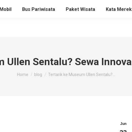
Mobil
Bus Pariwisata
Paket Wisata
Kata Merek
m Ullen Sentalu? Sewa Innov
You are here:
Home
blog
Tertarik ke Museum Ullen Sentalu?…
Jun