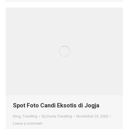
Spot Foto Candi Eksotis di Jogja
blog
,
Traveling
By
Dunia Traveling
November 26, 2020
Leave a comment