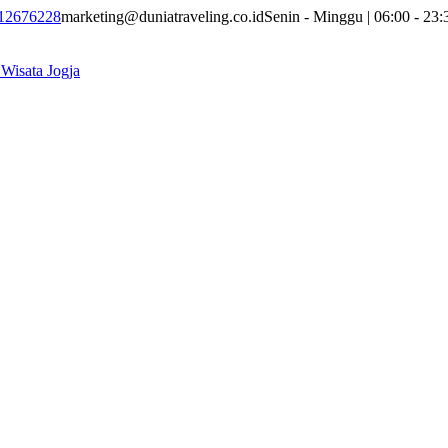
12676228
marketing@duniatraveling.co.id
Senin - Minggu | 06:00 - 23