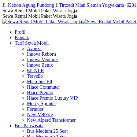
Skip
Jl. Kebon Agung Pundong 1 Tirtoadi Mlati Sleman Yogyakarta
+6281
to
Facebook
Twitter
Instagram
YouTube
Sewa Rental Mobil Paket Wisata Jogja
content
page
page
page
page
Sewa Rental Mobil Paket Wisata Jogja
opens
opens
opens
opens
in
in
in
in
Profil
new
new
new
new
Kontak
window
window
window
window
Tarif Sewa Mobil
Avanza
Innova Reborn
Innova Venturer
Innova Zenix
Elf NLR
Travello
Microbus Elf
Hiace Commuter
Hiace Premio
Hiace Premio Luxury VIP
Mercy Sprinter
Fortuner
New VellFire
New Alpard Transformer
Bus Pariwisata
Bus Medium 25 Seat
Bus Medium 30 Seat