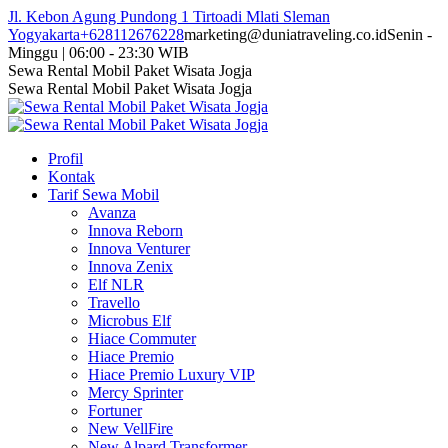
Skip
Jl. Kebon Agung Pundong 1 Tirtoadi Mlati Sleman
to
Yogyakarta
+628112676228
marketing@duniatraveling.co.id
Senin -
content
Minggu | 06:00 - 23:30 WIB
Facebook
Twitter
Instagram
YouTube
Sewa Rental Mobil Paket Wisata Jogja
page
page
page
page
Sewa Rental Mobil Paket Wisata Jogja
opens
opens
opens
opens
in
in
in
in
new
new
new
new
Profil
window
window
window
window
Kontak
Tarif Sewa Mobil
Avanza
Innova Reborn
Innova Venturer
Innova Zenix
Elf NLR
Travello
Microbus Elf
Hiace Commuter
Hiace Premio
Hiace Premio Luxury VIP
Mercy Sprinter
Fortuner
New VellFire
New Alpard Transformer