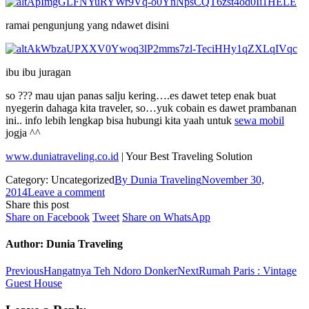
ramai pengunjung yang ndawet disini
ibu ibu juragan
so ??? mau ujan panas salju kering….es dawet tetep enak buat
nyegerin dahaga kita traveler, so…yuk cobain es dawet prambanan
ini.. info lebih lengkap bisa hubungi kita yaah untuk
sewa mobil
jogja ^^
www.duniatraveling.co.id
| Your Best Traveling Solution
Category: Uncategorized
By
Dunia Traveling
November 30,
2014
Leave a comment
Share this post
Share
Share
Share
Share on Facebook
Tweet
Share on WhatsApp
on
on
on
Facebook
Twitter
WhatsApp
Author:
Dunia Traveling
Post
Previous
Next
Previous
Hangatnya Teh Ndoro Donker
Next
Rumah Paris : Vintage
post:
post:
Guest House
navigation