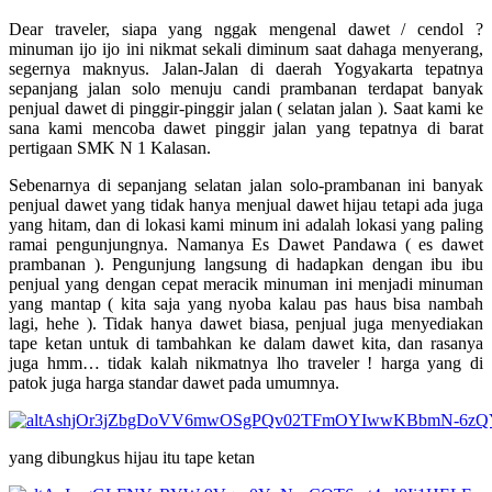
Dear traveler, siapa yang nggak mengenal dawet / cendol ?
minuman ijo ijo ini nikmat sekali diminum saat dahaga menyerang,
segernya maknyus. Jalan-Jalan di daerah Yogyakarta tepatnya
sepanjang jalan solo menuju candi prambanan terdapat banyak
penjual dawet di pinggir-pinggir jalan ( selatan jalan ). Saat kami ke
sana kami mencoba dawet pinggir jalan yang tepatnya di barat
pertigaan SMK N 1 Kalasan.
Sebenarnya di sepanjang selatan jalan solo-prambanan ini banyak
penjual dawet yang tidak hanya menjual dawet hijau tetapi ada juga
yang hitam, dan di lokasi kami minum ini adalah lokasi yang paling
ramai pengunjungnya. Namanya Es Dawet Pandawa ( es dawet
prambanan ). Pengunjung langsung di hadapkan dengan ibu ibu
penjual yang dengan cepat meracik minuman ini menjadi minuman
yang mantap ( kita saja yang nyoba kalau pas haus bisa nambah
lagi, hehe ). Tidak hanya dawet biasa, penjual juga menyediakan
tape ketan untuk di tambahkan ke dalam dawet kita, dan rasanya
juga hmm… tidak kalah nikmatnya lho traveler ! harga yang di
patok juga harga standar dawet pada umumnya.
yang dibungkus hijau itu tape ketan