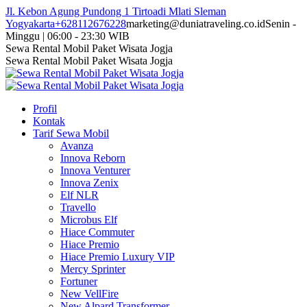
Skip
Jl. Kebon Agung Pundong 1 Tirtoadi Mlati Sleman
to
Yogyakarta
+628112676228
marketing@duniatraveling.co.id
Senin -
content
Minggu | 06:00 - 23:30 WIB
Facebook
Twitter
Instagram
YouTube
Sewa Rental Mobil Paket Wisata Jogja
page
page
page
page
Sewa Rental Mobil Paket Wisata Jogja
opens
opens
opens
opens
in
in
in
in
new
new
new
new
Profil
window
window
window
window
Kontak
Tarif Sewa Mobil
Avanza
Innova Reborn
Innova Venturer
Innova Zenix
Elf NLR
Travello
Microbus Elf
Hiace Commuter
Hiace Premio
Hiace Premio Luxury VIP
Mercy Sprinter
Fortuner
New VellFire
New Alpard Transformer