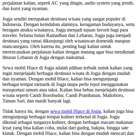
perjalanan kalian, seperti AC yang dingin, audio system yang jernih,
dan kursi yang nyaman.
Jogja sendiri merupakan destinasi wisata yang sangat populer di
Indonesia. Dengan keindahan alamnya, keragaman budayanya, serta
beragam atraksi wisatanya, Jogja menjadi tujuan favorit bagi para
traveler. Selama bulan Ramadhan dan Lebaran, Jogja juga menjadi
destinasi yang ramai dikunjungi oleh wisatawan domestik maupun
mancanegara. Oleh karena itu, penting bagi kalian untuk
merencanakan perjalanan kalian dengan matang agar bisa menikmati
liburan Lebaran di Jogja dengan maksimal.
Sewa mobil Hiace di Jogja adalah pilihan terbaik untuk kalian yang
ingin menjelajahi berbagai destinasi wisata di Jogja dengan mudah
dan nyaman. Dengan mobil Hiace, kalian bisa mengunjungi
berbagai tempat menarik di Jogja tanpa perlu repot menggunakan
transportasi umum atau taksi. Kalian bisa bebas menjelajahi destinasi
wisata seperti Candi Borobudur, Candi Prambanan, Malioboro,
Taman Sari, dan masih banyak lagi.
Tidak hanya itu, dengan
sewa mobil Hiace di Jogja
, kalian juga bisa
mengunjungi berbagai tempat kuliner terkenal di Jogja. Jogja
dikenal sebagai surganya kuliner, dengan berbagai macam makanan
lezat yang bisa kalian coba, mulai dari gudeg, bakpia, hingga sate
klatak. Dengan mobil Hiace, kalian bisa dengan mudah mencari dan