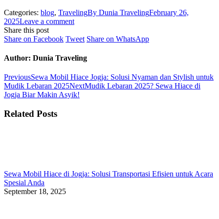
Categories:
blog
,
Traveling
By
Dunia Traveling
February 26,
2025
Leave a comment
Share this post
Share
Share
Share
Share on Facebook
Tweet
Share on WhatsApp
on
on
on
Facebook
Twitter
WhatsApp
Author:
Dunia Traveling
Post
Previous
Previous
Sewa Mobil Hiace Jogja: Solusi Nyaman dan Stylish untuk
post:
Next
Mudik Lebaran 2025
Next
Mudik Lebaran 2025? Sewa Hiace di
navigation
post:
Jogja Biar Makin Asyik!
Related Posts
Sewa Mobil Hiace di Jogja: Solusi Transportasi Efisien untuk Acara
Spesial Anda
September 18, 2025