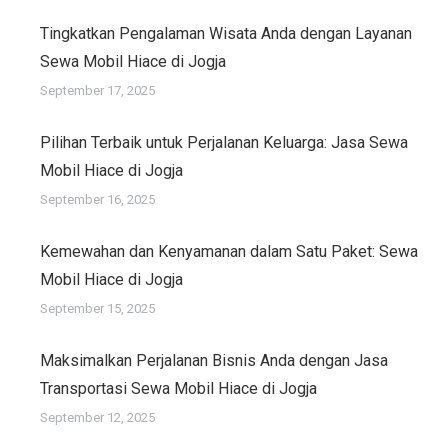
Tingkatkan Pengalaman Wisata Anda dengan Layanan
Sewa Mobil Hiace di Jogja
September 17, 2025
Pilihan Terbaik untuk Perjalanan Keluarga: Jasa Sewa
Mobil Hiace di Jogja
September 16, 2025
Kemewahan dan Kenyamanan dalam Satu Paket: Sewa
Mobil Hiace di Jogja
September 15, 2025
Maksimalkan Perjalanan Bisnis Anda dengan Jasa
Transportasi Sewa Mobil Hiace di Jogja
September 12, 2025