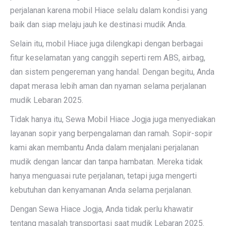
perjalanan karena mobil Hiace selalu dalam kondisi yang
baik dan siap melaju jauh ke destinasi mudik Anda.
Selain itu, mobil Hiace juga dilengkapi dengan berbagai
fitur keselamatan yang canggih seperti rem ABS, airbag,
dan sistem pengereman yang handal. Dengan begitu, Anda
dapat merasa lebih aman dan nyaman selama perjalanan
mudik Lebaran 2025.
Tidak hanya itu, Sewa Mobil Hiace Jogja juga menyediakan
layanan sopir yang berpengalaman dan ramah. Sopir-sopir
kami akan membantu Anda dalam menjalani perjalanan
mudik dengan lancar dan tanpa hambatan. Mereka tidak
hanya menguasai rute perjalanan, tetapi juga mengerti
kebutuhan dan kenyamanan Anda selama perjalanan.
Dengan Sewa Hiace Jogja, Anda tidak perlu khawatir
tentang masalah transportasi saat mudik Lebaran 2025.