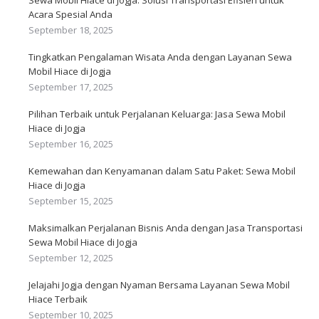
Sewa Mobil Hiace di Jogja: Solusi Transportasi Efisien untuk
Acara Spesial Anda
September 18, 2025
Tingkatkan Pengalaman Wisata Anda dengan Layanan Sewa
Mobil Hiace di Jogja
September 17, 2025
Pilihan Terbaik untuk Perjalanan Keluarga: Jasa Sewa Mobil
Hiace di Jogja
September 16, 2025
Kemewahan dan Kenyamanan dalam Satu Paket: Sewa Mobil
Hiace di Jogja
September 15, 2025
Maksimalkan Perjalanan Bisnis Anda dengan Jasa Transportasi
Sewa Mobil Hiace di Jogja
September 12, 2025
Jelajahi Jogja dengan Nyaman Bersama Layanan Sewa Mobil
Hiace Terbaik
September 10, 2025