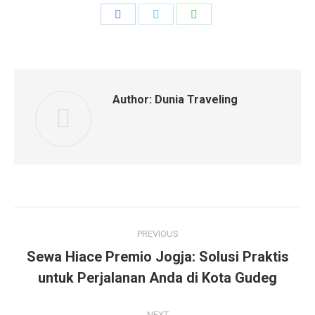
Share
Share
Share
on
on
on
Facebook
Twitter
WhatsApp
Author:
Dunia Traveling
Post
PREVIOUS
navigation
Sewa Hiace Premio Jogja: Solusi Praktis
Previous
untuk Perjalanan Anda di Kota Gudeg
post:
NEXT