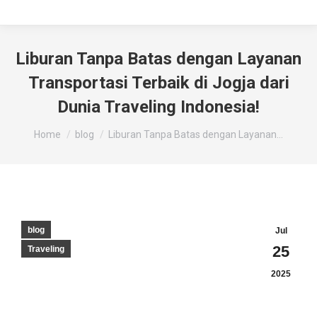
Liburan Tanpa Batas dengan Layanan
Transportasi Terbaik di Jogja dari
Dunia Traveling Indonesia!
You are here:
Home
blog
Liburan Tanpa Batas dengan Layanan…
blog
Jul
25
Traveling
2025