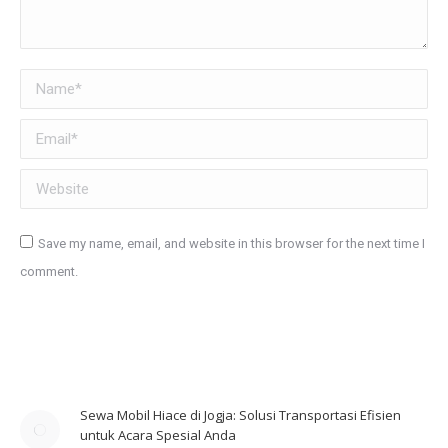
Name *
Email *
Website
Save my name, email, and website in this browser for the next time I
comment.
Post comment
Sewa Mobil Hiace di Jogja: Solusi Transportasi Efisien
untuk Acara Spesial Anda