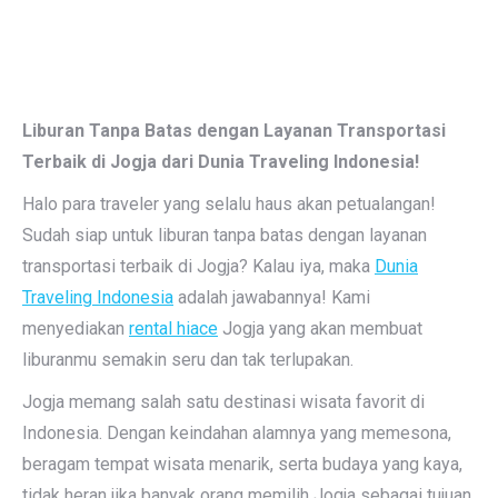
Liburan Tanpa Batas dengan Layanan Transportasi
Terbaik di Jogja dari Dunia Traveling Indonesia!
Halo para traveler yang selalu haus akan petualangan!
Sudah siap untuk liburan tanpa batas dengan layanan
transportasi terbaik di Jogja? Kalau iya, maka
Dunia
Traveling Indonesia
adalah jawabannya! Kami
menyediakan
rental hiace
Jogja yang akan membuat
liburanmu semakin seru dan tak terlupakan.
Jogja memang salah satu destinasi wisata favorit di
Indonesia. Dengan keindahan alamnya yang memesona,
beragam tempat wisata menarik, serta budaya yang kaya,
tidak heran jika banyak orang memilih Jogja sebagai tujuan