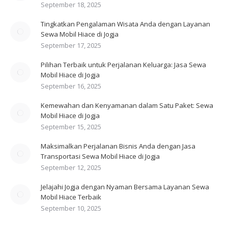
September 18, 2025
Tingkatkan Pengalaman Wisata Anda dengan Layanan
Sewa Mobil Hiace di Jogja
September 17, 2025
Pilihan Terbaik untuk Perjalanan Keluarga: Jasa Sewa
Mobil Hiace di Jogja
September 16, 2025
Kemewahan dan Kenyamanan dalam Satu Paket: Sewa
Mobil Hiace di Jogja
September 15, 2025
Maksimalkan Perjalanan Bisnis Anda dengan Jasa
Transportasi Sewa Mobil Hiace di Jogja
September 12, 2025
Jelajahi Jogja dengan Nyaman Bersama Layanan Sewa
Mobil Hiace Terbaik
September 10, 2025