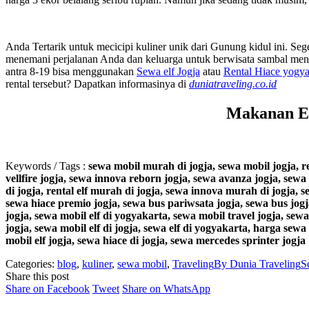
Anda Tertarik untuk mecicipi kuliner unik dari Gunung kidul ini. Se
menemani perjalanan Anda dan keluarga untuk berwisata sambal menik
antra 8-19 bisa menggunakan
Sewa elf Jogja
atau
Rental Hiace yogya
rental tersebut? Dapatkan informasinya di
duniatraveling.co.id
Makanan Ek
Keywords / Tags :
sewa mobil murah di jogja, sewa mobil jogja, 
vellfire jogja, sewa innova reborn jogja, sewa avanza jogja, sewa 
di jogja, rental elf murah di jogja, sewa innova murah di jogja, 
sewa hiace premio jogja, sewa bus pariwsata jogja, sewa bus jogja
jogja, sewa mobil elf di yogyakarta, sewa mobil travel jogja, sewa 
jogja, sewa mobil elf di jogja, sewa elf di yogyakarta, harga sewa
mobil elf jogja, sewa hiace di jogja, sewa mercedes sprinter jogja
Categories:
blog
,
kuliner
,
sewa mobil
,
Traveling
By
Dunia Traveling
S
Share this post
Share
Share
Share
Share on Facebook
Tweet
Share on WhatsApp
on
on
on