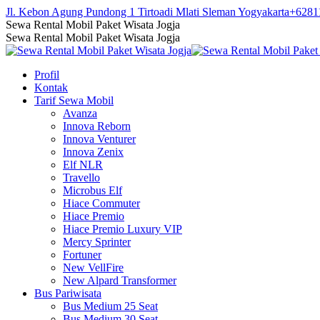
Skip
Jl. Kebon Agung Pundong 1 Tirtoadi Mlati Sleman Yogyakarta
+6281
to
Facebook
Twitter
Instagram
YouTube
Sewa Rental Mobil Paket Wisata Jogja
content
page
page
page
page
Sewa Rental Mobil Paket Wisata Jogja
opens
opens
opens
opens
in
in
in
in
Profil
new
new
new
new
Kontak
window
window
window
window
Tarif Sewa Mobil
Avanza
Innova Reborn
Innova Venturer
Innova Zenix
Elf NLR
Travello
Microbus Elf
Hiace Commuter
Hiace Premio
Hiace Premio Luxury VIP
Mercy Sprinter
Fortuner
New VellFire
New Alpard Transformer
Bus Pariwisata
Bus Medium 25 Seat
Bus Medium 30 Seat