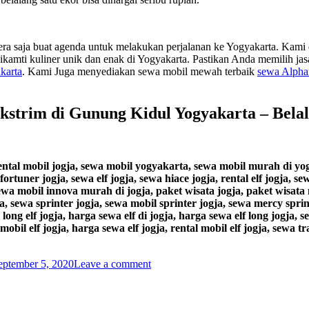
gera saja buat agenda untuk melakukan perjalanan ke Yogyakarta. Kami 
amti kuliner unik dan enak di Yogyakarta. Pastikan Anda memilih jasa
karta
. Kami Juga menyediakan sewa mobil mewah terbaik
sewa Alphar
strim di Gunung Kidul Yogyakarta – Bela
rental mobil jogja, sewa mobil yogyakarta, sewa mobil murah di yo
fortuner jogja, sewa elf jogja, sewa hiace jogja, rental elf jogja,
sewa mobil innova murah di jogja, paket wisata jogja, paket wisata 
, sewa sprinter jogja, sewa mobil sprinter jogja, sewa mercy sprint
long elf jogja, harga sewa elf di jogja, harga sewa elf long jogja, 
 mobil elf jogja, harga sewa elf jogja, rental mobil elf jogja, sewa 
eptember 5, 2020
Leave a comment