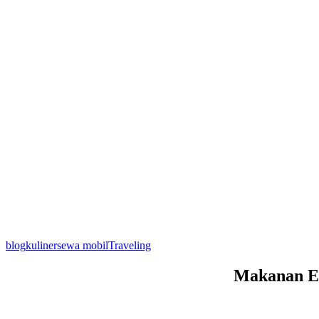
blog
kuliner
sewa mobil
Traveling
Makanan Ek