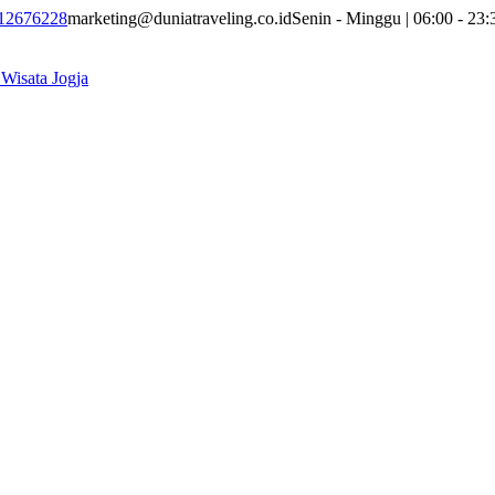
12676228
marketing@duniatraveling.co.id
Senin - Minggu | 06:00 - 23