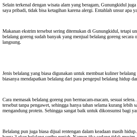
Selain terkenal dengan wisata alam yang beragam, Gunungkidul juga
saya pribadi, tidak bisa ketagihan karena alergi. Entahlah unsur apa
Makanan ekstrim tersebut sering ditemukan di Gunungkidul, tetapi u
belalang goreng sudah banyak yang menjual belalang goreng secara o
langsung.
Jenis belalang yang biasa digunakan untuk membuat kuliner belalang
biasanya mendapatkan belalang dari para pengepul belalang hidup d
Cara memasak belalang goreng pun bermacam-macam, sesuai selera. 
tersebut tanpa pengawet, sehingga hanya tahan selama kurang lebih s
mengandung protein. Sehingga sangat baik untuk dikonsumsi bagi yan
Belalang pun juga biasa dijual rentengan dalam keadaan masih hidup.
harga 3 ekor belalang seribu rupiah. Namun jika sedang tidak musim, b