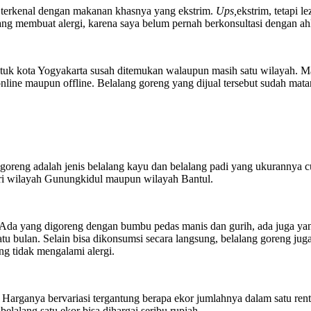
 terkenal dengan makanan khasnya yang ekstrim.
Ups,
ekstrim, tetapi 
 yang membuat alergi, karena saya belum pernah berkonsultasi dengan ah
ntuk kota Yogyakarta susah ditemukan walaupun masih satu wilayah. M
nline maupun offline. Belalang goreng yang dijual tersebut sudah mat
 goreng adalah jenis belalang kayu dan belalang padi yang ukurannya
ari wilayah Gunungkidul maupun wilayah Bantul.
Ada yang digoreng dengan bumbu pedas manis dan gurih, ada juga ya
atu bulan. Selain bisa dikonsumsi secara langsung, belalang goreng jug
g tidak mengalami alergi.
 Harganya bervariasi tergantung berapa ekor jumlahnya dalam satu rent
elalang satu ekor bisa dihargai seribu rupiah.