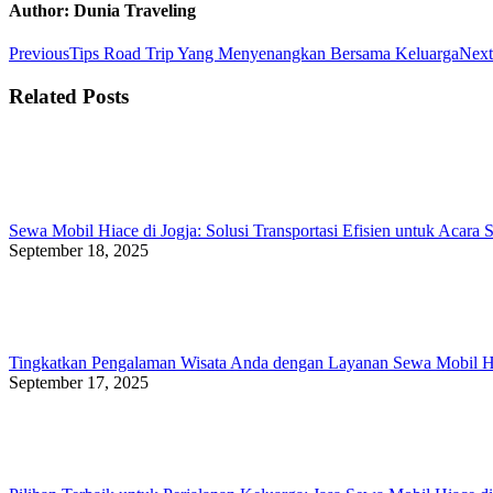
Facebook
Twitter
WhatsApp
Author:
Dunia Traveling
Post
Previous
Previous
Tips Road Trip Yang Menyenangkan Bersama Keluarga
Next
post:
navigation
Related Posts
Sewa Mobil Hiace di Jogja: Solusi Transportasi Efisien untuk Acara 
September 18, 2025
Tingkatkan Pengalaman Wisata Anda dengan Layanan Sewa Mobil Hi
September 17, 2025