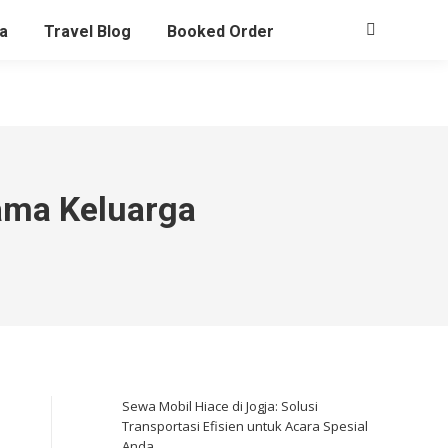
page
page
page
page
a
Travel Blog
Booked Order
Search:
opens
opens
opens
opens
in
in
in
in
new
new
new
new
window
window
window
window
ama Keluarga
Sewa Mobil Hiace di Jogja: Solusi
Transportasi Efisien untuk Acara Spesial
Anda