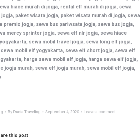
sewa hiace murah di jogja, rental elf murah di jogja, sewa
jogja, paket wisata jogja, paket wisata murah di jogja, sewa
ce premio jogja, sewa bus pariwsata jogja, sewa bus jogja,
wa mercy sprinter jogja, sewa elf nlr jogja, sewa hiace
 yogyakarta, sewa mobil travel jogja, sewa long elf jogja,
, sewa mobil elf yogyakarta, sewa elf short jogja, sewa elf
ogyakarta, harga sewa mobil elf jogja, harga sewa elf jogja,
ce jogja murah, sewa elf jogja murah, sewa mobil elf jogja,
a
ng
By
Dunia Traveling
September 4, 2020
Leave a comment
are this post