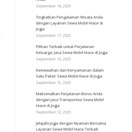
September 18, 2025
Tingkatkan Pengalaman Wisata Anda
dengan Layanan Sewa Mobil Hiace di
Jogja
September 17, 2025
Pilihan Terbaik untuk Perjalanan
Keluarga: Jasa Sewa Mobil Hiace di Jogja
September 16, 2025
Kemewahan dan Kenyamanan dalam
Satu Paket: Sewa Mobil Hiace di Jogja
September 15, 2025
Maksimalkan Perjalanan Bisnis Anda
dengan Jasa Transportasi Sewa Mobil
Hiace di Jogja
September 12, 2025
Jelajahi Jogja dengan Nyaman Bersama
Layanan Sewa Mobil Hiace Terbaik