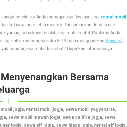
k, sangat cocok jika Anda menggunakan layanan jasa
rental mobil
 dan keluarga agar lebih menarik. Dibandingkan dengan naik
nyaman, sebaiknya pilihlah jasa rental mobil. Pastikan Anda
aveling. untuk rombongan antra 8-19 bisa menggunakan
Sewa elf
anyak seputar jasa rental tersebut? Dapatkan informasinya
ng Menyenangkan Bersama
eluarga
mobil jogja, rental mobil jogja, sewa mobil yogyakarta,
gja, sewa mobil mewah jogja, sewa vellfire jogja, sewa
er jogja, sewa elf jogja, sewa hiace jogja, rental elf jogja,