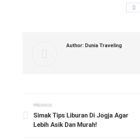
S
o
F
Author:
Dunia Traveling
Post
PREVIOUS
navigation
Simak Tips Liburan Di Jogja Agar
Previous
Lebih Asik Dan Murah!
post: