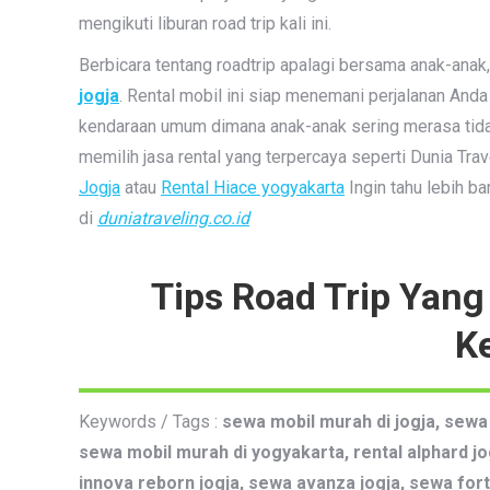
mengikuti liburan road trip kali ini.
Berbicara tentang roadtrip apalagi bersama anak-ana
jogja
. Rental mobil ini siap menemani perjalanan Anda
kendaraan umum dimana anak-anak sering merasa tidak 
memilih jasa rental yang terpercaya seperti Dunia Tr
Jogja
atau
Rental Hiace yogyakarta
Ingin tahu lebih b
di
duniatraveling.co.id
Tips Road Trip Ya
K
Keywords / Tags :
sewa mobil murah di jogja, sewa 
sewa mobil murah di yogyakarta, rental alphard jo
innova reborn jogja, sewa avanza jogja, sewa fortun