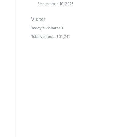
September 10, 2025
Visitor
Today's visitors:
0
Total visitors :
101,241