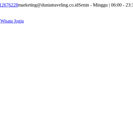
12676228
marketing@duniatraveling.co.id
Senin - Minggu | 06:00 - 23