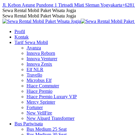
Skip
Jl. Kebon Agung Pundong 1 Tirtoadi Mlati Sleman Yogyakarta
+6281
to
Facebook
Twitter
Instagram
YouTube
Sewa Rental Mobil Paket Wisata Jogja
content
page
page
page
page
Sewa Rental Mobil Paket Wisata Jogja
opens
opens
opens
opens
in
in
in
in
Profil
new
new
new
new
Kontak
window
window
window
window
Tarif Sewa Mobil
Avanza
Innova Reborn
Innova Venturer
Innova Zenix
Elf NLR
Travello
Microbus Elf
Hiace Commuter
Hiace Premio
Hiace Premio Luxury VIP
Mercy Sprinter
Fortuner
New VellFire
New Alpard Transformer
Bus Pariwisata
Bus Medium 25 Seat
Bus Medium 30 Seat