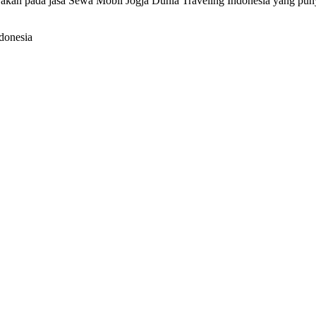
rcayakan pada jasa Sewa Mobil Jogja Dunia Traveling Indonesia yang pu
donesia