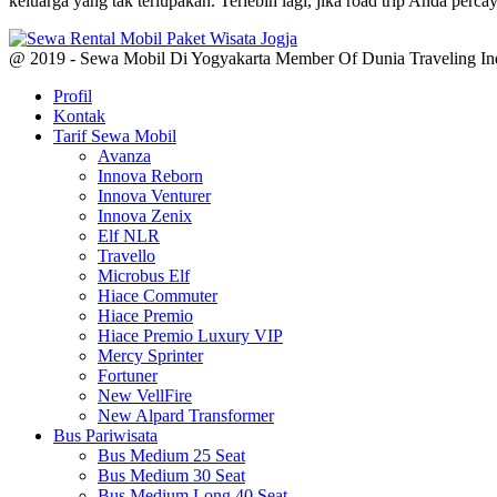
keluarga yang tak terlupakan. Terlebih lagi, jika road trip Anda pe
@ 2019 - Sewa Mobil Di Yogyakarta Member Of Dunia Traveling In
Profil
Kontak
Tarif Sewa Mobil
Avanza
Innova Reborn
Innova Venturer
Innova Zenix
Elf NLR
Travello
Microbus Elf
Hiace Commuter
Hiace Premio
Hiace Premio Luxury VIP
Mercy Sprinter
Fortuner
New VellFire
New Alpard Transformer
Bus Pariwisata
Bus Medium 25 Seat
Bus Medium 30 Seat
Bus Medium Long 40 Seat