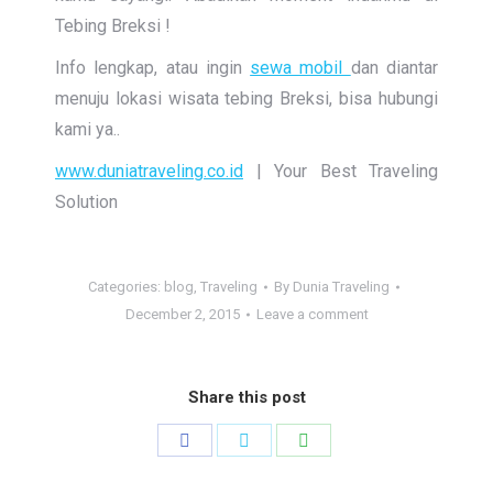
Tebing Breksi !
Info lengkap, atau ingin
sewa mobil
dan diantar
menuju lokasi wisata tebing Breksi, bisa hubungi
kami ya..
www.duniatraveling.co.id
| Your Best Traveling
Solution
Categories:
blog
,
Traveling
By
Dunia Traveling
December 2, 2015
Leave a comment
Share this post
Share
Share
Share
on
on
on