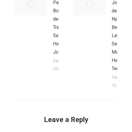
Perjalanan
Jogja
Bisnis Anda
dengan
dengan Jasa
Nyaman
Transportasi
Bersama
Sewa Mobil
Layanan
Hiace di
Sewa
Jogja
Mobil
Hiace
September 12,
Terbaik
2025
September
10, 2025
Leave a Reply