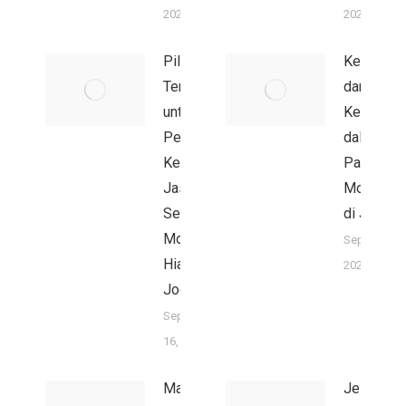
2025
2025
Pilihan
Kemewah
Terbaik
dan
untuk
Kenyama
Perjalanan
dalam Sa
Keluarga:
Paket: S
Jasa
Mobil Hia
Sewa
di Jogja
Mobil
September 
Hiace di
2025
Jogja
September
16, 2025
Maksimalkan
Jelajahi