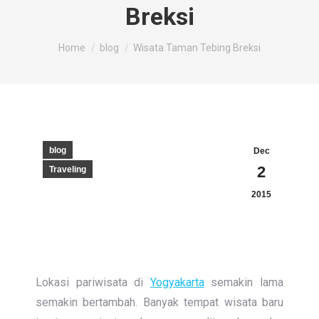
Breksi
You are here:
Home
blog
Wisata Taman Tebing Breksi
blog
Dec
2
Traveling
2015
Lokasi pariwisata di
Yogyakarta
semakin lama
semakin bertambah. Banyak tempat wisata baru