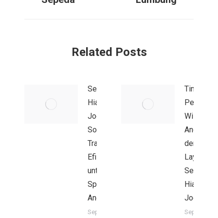
Related Posts
Sewa Mobil
Tingkatka
Hiace di
Pengalam
Jogja:
Wisata
Solusi
Anda
Transportasi
dengan
Efisien
Layanan
untuk Acara
Sewa Mob
Spesial
Hiace di
Anda
Jogja
September 18,
September 