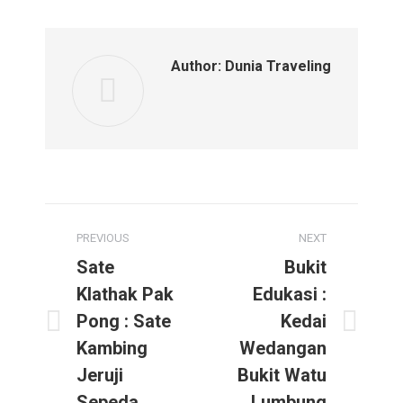
Facebook
Twitter
WhatsApp
Author:
Dunia Traveling
Post
PREVIOUS
NEXT
navigation
Sate
Bukit
Klathak Pak
Edukasi :
Pong : Sate
Kedai
Previous
Next
Kambing
Wedangan
post:
post:
Jeruji
Bukit Watu
Sepeda
Lumbung