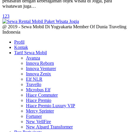
penasaran dengan keberagaman objek wisata di Jogja, para
wisatawan juga…
1
2
3
@ 2019 - Sewa Mobil Di Yogyakarta Member Of Dunia Traveling
Indonesia
Profil
Kontak
Tarif Sewa Mobil
Avanza
Innova Reborn
Innova Venturer
Innova Zenix
Elf NLR
Travello
Microbus Elf
Hiace Commuter
Hiace Premio
Hiace Premio Luxury VIP
Mercy Sprinter
Fortuner
New VellFire
New Alpard Transformer