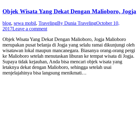
Objek Wisata Yang Dekat Dengan Malioboro, Jogja
blog
,
sewa mobil
,
Traveling
By
Dunia Traveling
October 10,
2017
Leave a comment
Objek Wisata Yang Dekat Dengan Malioboro, Jogja Malioboro
merupakan pusat belanja di Jogja yang selalu ramai dikunjungi oleh
wisatawan lokal maupun mancanegara. Biasanya orang-orang pergi
ke Malioboro setelah menutaskan liburan ke tempat wisata di Jogja.
Supaya tidak kejauhan, Anda bisa mencari objek wisata yang
letaknya dekat dengan Malioboro, sehingga setelah usai
menjelajahinya bisa langsung menikmati…