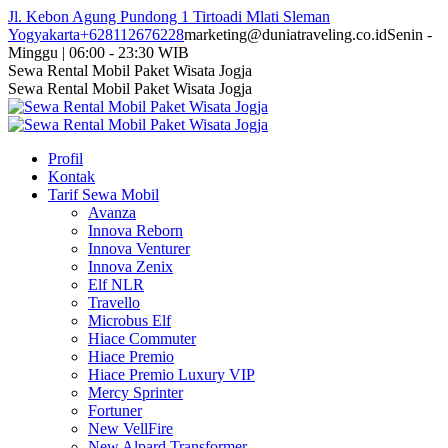
Skip
Jl. Kebon Agung Pundong 1 Tirtoadi Mlati Sleman
to
Yogyakarta
+628112676228
marketing@duniatraveling.co.id
Senin -
content
Minggu | 06:00 - 23:30 WIB
Facebook
Twitter
Instagram
YouTube
Sewa Rental Mobil Paket Wisata Jogja
page
page
page
page
Sewa Rental Mobil Paket Wisata Jogja
opens
opens
opens
opens
in
in
in
in
new
new
new
new
Profil
window
window
window
window
Kontak
Tarif Sewa Mobil
Avanza
Innova Reborn
Innova Venturer
Innova Zenix
Elf NLR
Travello
Microbus Elf
Hiace Commuter
Hiace Premio
Hiace Premio Luxury VIP
Mercy Sprinter
Fortuner
New VellFire
New Alpard Transformer