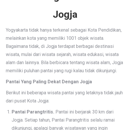
Jogja
Yogyakarta tidak hanya terkenal sebagai Kota Pendidikan,
melainkan kota yang memiliki 1001 objek wisata.
Bagaimana tidak, di Jogja terdapat berbagai destinasi
wisata, mulai dari wisata sejarah, wisata edukasi, wisata
alam dan lainnya. Bila berbicara tentang wisata alam, Jogja
memiliki puluhan pantai yang rugi kalau tidak dikunjungi.
Pantai Yang Paling Dekat Dengan Jogja
Berikut ini beberapa wisata pantai yang letaknya tidak jauh
dari pusat Kota Jogja:
Pantai Parangtritis.
Pantai ini berjarak 30 km dari
Jogja. Setiap tahun, Pantai Parangtritis selalu ramai
dikunjungi, apalagi banyak wisatawan yang ingin