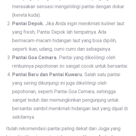
merasakan sensasi mengelilingi pantai dengan dokar
(kereta kuda).
Pantai Depok.
Jika Anda ingin menikmati kuliner laut
yang fresh, Pantai Depok lah tempatnya. Ada
bermacam-macam hidangan laut yang bisa dipilih,
seperti ikan, udang, cumi-cumi dan sebagainya.
Pantai Goa Cemara.
Pantai yang dikelilingi oleh
rimbunnya pepohonan ini sangat cocok untuk bersantai.
Pantai Baru dan Pantai Kuwaru.
Salah satu pantai
yang sering dikunjungi ini juga dikelilingi oleh
pepohonan, seperti Pantai Goa Cemara, sehingga
sangat teduh dan memungkinkan pengunjung untuk
bersantai sambil menikmati hidangan laut yang dijual di
sekitarnya.
Itulah rekomendasi pantai paling dekat dari Jogja yang