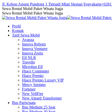
Skip
Jl. Kebon Agung Pundong 1 Tirtoadi Mlati Sleman Yogyakarta
+6281
to
Facebook
Twitter
Instagram
YouTube
Sewa Rental Mobil Paket Wisata Jogja
content
page
page
page
page
Sewa Rental Mobil Paket Wisata Jogja
opens
opens
opens
opens
in
in
in
in
Profil
new
new
new
new
Kontak
window
window
window
window
Tarif Sewa Mobil
Avanza
Innova Reborn
Innova Venturer
Innova Zenix
Elf NLR
Travello
Microbus Elf
Hiace Commuter
Hiace Premio
Hiace Premio Luxury VIP
Mercy Sprinter
Fortuner
New VellFire
New Alpard Transformer
Bus Pariwisata
Bus Medium 25 Seat
Bus Medium 30 Seat