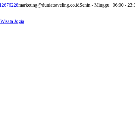
12676228
marketing@duniatraveling.co.id
Senin - Minggu | 06:00 - 23