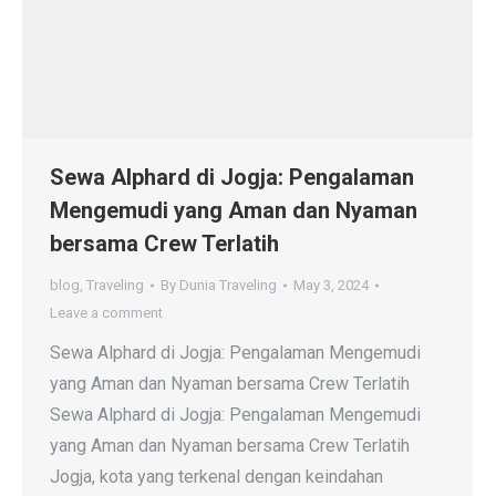
Sewa Alphard di Jogja: Pengalaman
Mengemudi yang Aman dan Nyaman
bersama Crew Terlatih
blog
,
Traveling
By
Dunia Traveling
May 3, 2024
Leave a comment
Sewa Alphard di Jogja: Pengalaman Mengemudi
yang Aman dan Nyaman bersama Crew Terlatih
Sewa Alphard di Jogja: Pengalaman Mengemudi
yang Aman dan Nyaman bersama Crew Terlatih
Jogja, kota yang terkenal dengan keindahan