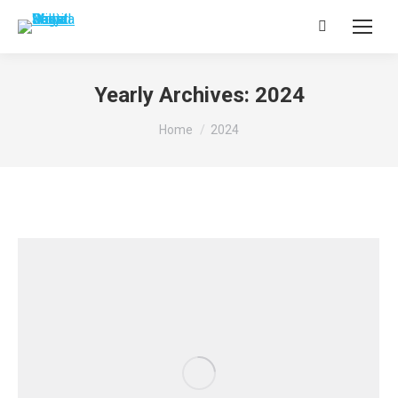
Search:
Yearly Archives:
2024
You are here:
Home
2024