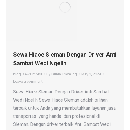
Sewa Hiace Sleman Dengan Driver Anti
Sambat Wedi Ngelih
blog
,
sewa mobil
By
Dunia Traveling
May 2, 2024
Leave a comment
Sewa Hiace Sleman Dengan Driver Anti Sambat
Wedi Ngelih Sewa Hiace Sleman adalah pilihan
terbaik untuk Anda yang membutuhkan layanan jasa
transportasi yang handal dan profesional di
Sleman. Dengan driver terbaik Anti Sambat Wedi