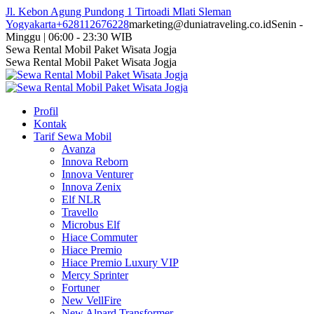
Skip
Jl. Kebon Agung Pundong 1 Tirtoadi Mlati Sleman
to
Yogyakarta
+628112676228
marketing@duniatraveling.co.id
Senin -
content
Minggu | 06:00 - 23:30 WIB
Facebook
Twitter
Instagram
YouTube
Sewa Rental Mobil Paket Wisata Jogja
page
page
page
page
Sewa Rental Mobil Paket Wisata Jogja
opens
opens
opens
opens
in
in
in
in
new
new
new
new
Profil
window
window
window
window
Kontak
Tarif Sewa Mobil
Avanza
Innova Reborn
Innova Venturer
Innova Zenix
Elf NLR
Travello
Microbus Elf
Hiace Commuter
Hiace Premio
Hiace Premio Luxury VIP
Mercy Sprinter
Fortuner
New VellFire
New Alpard Transformer