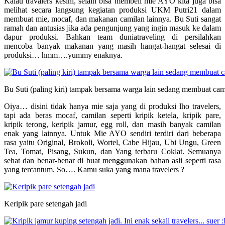
Kalau travalers kesini, selain bisa membeli mie AYO kita juga bisa
melihat secara langsung kegiatan produksi UKM Putri21 dalam
membuat mie, mocaf, dan makanan camilan lainnya. Bu Suti sangat
ramah dan antusias jika ada pengunjung yang ingin masuk ke dalam
dapur produksi. Bahkan team duniatraveling di persilahkan
mencoba banyak makanan yang masih hangat-hangat selesai di
produksi… hmm….yummy enaknya.
Bu Suti (paling kiri) tampak bersama warga lain sedang membuat cam
Oiya… disini tidak hanya mie saja yang di produksi lho travelers,
tapi ada beras mocaf, camilan seperti kripik ketela, kripik pare,
kripik terong, keripik jamur, egg roll, dan masih banyak camilan
enak yang lainnya. Untuk Mie AYO sendiri terdiri dari beberapa
rasa yaitu Original, Brokoli, Wortel, Cabe Hijau, Ubi Ungu, Green
Tea, Tomat, Pisang, Sukun, dan Yang terbaru Coklat. Semuanya
sehat dan benar-benar di buat menggunakan bahan asli seperti rasa
yang tercantum. So…. Kamu suka yang mana travelers ?
Keripik pare setengah jadi