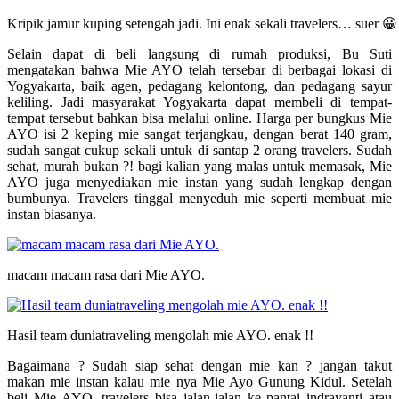
Kripik jamur kuping setengah jadi. Ini enak sekali travelers… suer 😀
Selain dapat di beli langsung di rumah produksi, Bu Suti
mengatakan bahwa Mie AYO telah tersebar di berbagai lokasi di
Yogyakarta, baik agen, pedagang kelontong, dan pedagang sayur
keliling. Jadi masyarakat Yogyakarta dapat membeli di tempat-
tempat tersebut bahkan bisa melalui online. Harga per bungkus Mie
AYO isi 2 keping mie sangat terjangkau, dengan berat 140 gram,
sudah sangat cukup sekali untuk di santap 2 orang travelers. Sudah
sehat, murah bukan ?! bagi kalian yang malas untuk memasak, Mie
AYO juga menyediakan mie instan yang sudah lengkap dengan
bumbunya. Travelers tinggal menyeduh mie seperti membuat mie
instan biasanya.
macam macam rasa dari Mie AYO.
Hasil team duniatraveling mengolah mie AYO. enak !!
Bagaimana ? Sudah siap sehat dengan mie kan ? jangan takut
makan mie instan kalau mie nya Mie Ayo Gunung Kidul. Setelah
beli Mie AYO, travelers bisa jalan-jalan ke pantai indrayanti atau