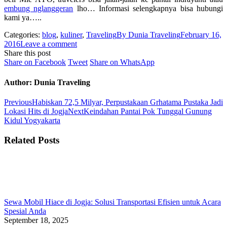
embung nglanggeran
lho… Informasi selengkapnya bisa hubungi
kami ya…..
Categories:
blog
,
kuliner
,
Traveling
By
Dunia Traveling
February 16,
2016
Leave a comment
Share this post
Share
Share
Share
Share on Facebook
Tweet
Share on WhatsApp
on
on
on
Facebook
Twitter
WhatsApp
Author:
Dunia Traveling
Post
Previous
Previous
Habiskan 72,5 Milyar, Perpustakaan Grhatama Pustaka Jadi
post:
Next
Lokasi Hits di Jogja
Next
Keindahan Pantai Pok Tunggal Gunung
navigation
post:
Kidul Yogyakarta
Related Posts
Sewa Mobil Hiace di Jogja: Solusi Transportasi Efisien untuk Acara
Spesial Anda
September 18, 2025