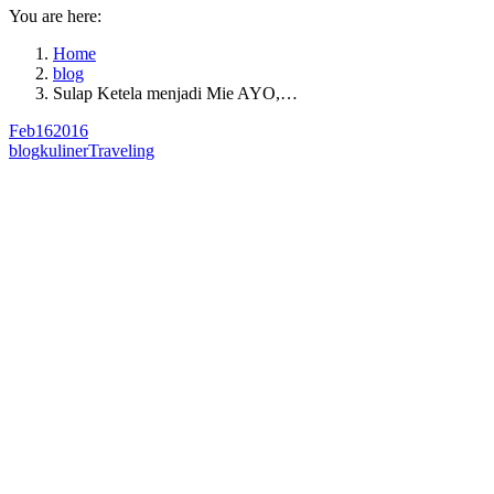
You are here:
Home
blog
Sulap Ketela menjadi Mie AYO,…
Feb
16
2016
blog
kuliner
Traveling