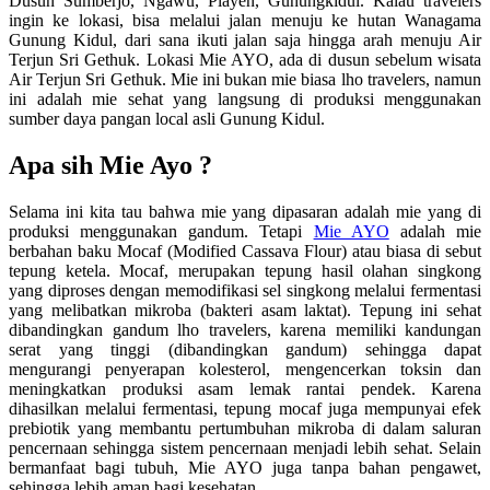
Dusun Sumberjo, Ngawu, Playen, Gunungkidul. Kalau travelers
ingin ke lokasi, bisa melalui jalan menuju ke hutan Wanagama
Gunung Kidul, dari sana ikuti jalan saja hingga arah menuju Air
Terjun Sri Gethuk. Lokasi Mie AYO, ada di dusun sebelum wisata
Air Terjun Sri Gethuk. Mie ini bukan mie biasa lho travelers, namun
ini adalah mie sehat yang langsung di produksi menggunakan
sumber daya pangan local asli Gunung Kidul.
Apa sih Mie Ayo ?
Selama ini kita tau bahwa mie yang dipasaran adalah mie yang di
produksi menggunakan gandum. Tetapi
Mie AYO
adalah mie
berbahan baku Mocaf (Modified Cassava Flour) atau biasa di sebut
tepung ketela. Mocaf, merupakan tepung hasil olahan singkong
yang diproses dengan memodifikasi sel singkong melalui fermentasi
yang melibatkan mikroba (bakteri asam laktat). Tepung ini sehat
dibandingkan gandum lho travelers, karena memiliki kandungan
serat yang tinggi (dibandingkan gandum) sehingga dapat
mengurangi penyerapan kolesterol, mengencerkan toksin dan
meningkatkan produksi asam lemak rantai pendek. Karena
dihasilkan melalui fermentasi, tepung mocaf juga mempunyai efek
prebiotik yang membantu pertumbuhan mikroba di dalam saluran
pencernaan sehingga sistem pencernaan menjadi lebih sehat. Selain
bermanfaat bagi tubuh, Mie AYO juga tanpa bahan pengawet,
sehingga lebih aman bagi kesehatan.