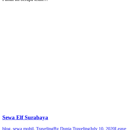
Sewa Elf Surabaya
blog
,
sewa mobil
,
Traveling
By
Dunia Traveling
July 10, 2020
Leave