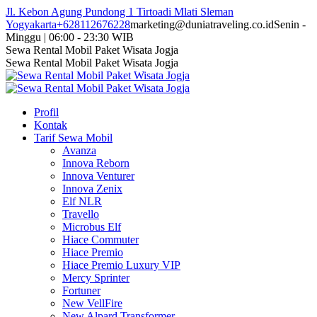
Skip
Jl. Kebon Agung Pundong 1 Tirtoadi Mlati Sleman
to
Yogyakarta
+628112676228
marketing@duniatraveling.co.id
Senin -
content
Minggu | 06:00 - 23:30 WIB
Facebook
Twitter
Instagram
YouTube
Sewa Rental Mobil Paket Wisata Jogja
page
page
page
page
Sewa Rental Mobil Paket Wisata Jogja
opens
opens
opens
opens
in
in
in
in
new
new
new
new
Profil
window
window
window
window
Kontak
Tarif Sewa Mobil
Avanza
Innova Reborn
Innova Venturer
Innova Zenix
Elf NLR
Travello
Microbus Elf
Hiace Commuter
Hiace Premio
Hiace Premio Luxury VIP
Mercy Sprinter
Fortuner
New VellFire
New Alpard Transformer