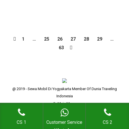
bisa menjadi repot, terutama jika kita tidak memiliki
kendaraan sendiri. Nah, untuk mengatasi masalah…
1
…
25
26
27
28
29
…
63
@ 2019 - Sewa Mobil Di Yogyakarta Member Of Dunia Traveling
Indonesia
Main Menu
CS 1
Customer Service
CS 2