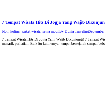
7 Tempat Wisata Hits Di Jogja Yang Wajib Dikunjun
blog
,
kuliner
,
paket wisata
,
sewa mobil
By
Dunia Traveling
September
7 Tempat Wisata Hits Di Jogja Yang Wajib Dikunjungi! 7 Tempat Wisat
menarik perhatian. Baik itu kulinernya, tempat bersejarah sampai 