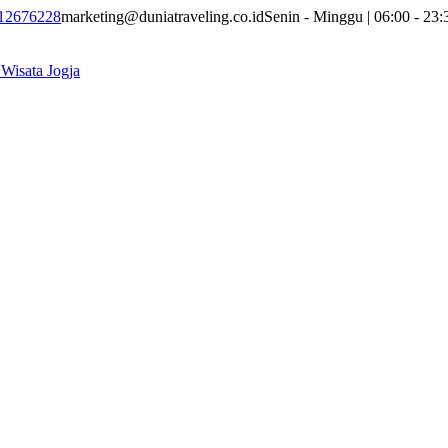
12676228
marketing@duniatraveling.co.id
Senin - Minggu | 06:00 - 23