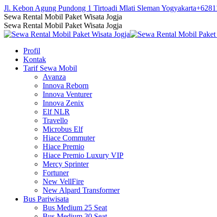
Skip
Jl. Kebon Agung Pundong 1 Tirtoadi Mlati Sleman Yogyakarta
+6281
to
Facebook
Twitter
Instagram
YouTube
Sewa Rental Mobil Paket Wisata Jogja
content
page
page
page
page
Sewa Rental Mobil Paket Wisata Jogja
opens
opens
opens
opens
in
in
in
in
Profil
new
new
new
new
Kontak
window
window
window
window
Tarif Sewa Mobil
Avanza
Innova Reborn
Innova Venturer
Innova Zenix
Elf NLR
Travello
Microbus Elf
Hiace Commuter
Hiace Premio
Hiace Premio Luxury VIP
Mercy Sprinter
Fortuner
New VellFire
New Alpard Transformer
Bus Pariwisata
Bus Medium 25 Seat
Bus Medium 30 Seat