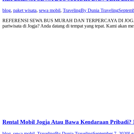
blog
,
paket wisata
,
sewa mobil
,
Traveling
By
Dunia Traveling
Septemb
REFERENSI SEWA BUS MURAH DAN TERPERCAYA DI JOGJA REF
pariwisata di Jogja? Anda datang di tempat yang tepat. Kami akan m
Rental Mobil Jogja Atau Bawa Kendaraan Pribadi?
blog
,
sewa mobil
,
Traveling
By
Dunia Traveling
September 7, 2020
Le