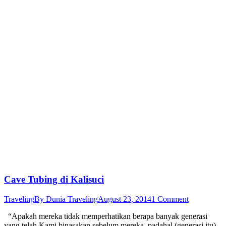
Cave Tubing di Kalisuci
Traveling
By
Dunia Traveling
August 23, 2014
1 Comment
“Apakah mereka tidak memperhatikan berapa banyak generasi
yang telah Kami binasakan sebelum mereka, padahal (generasi itu)