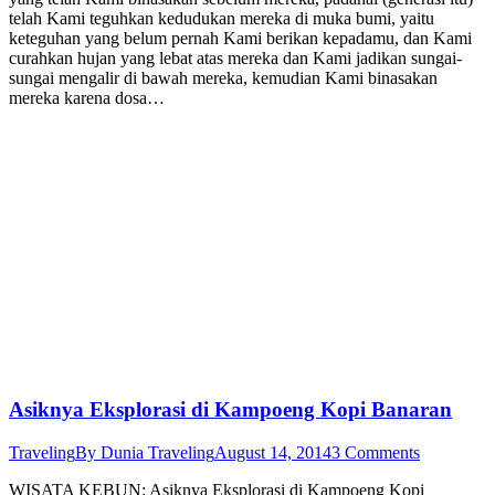
telah Kami teguhkan kedudukan mereka di muka bumi, yaitu
keteguhan yang belum pernah Kami berikan kepadamu, dan Kami
curahkan hujan yang lebat atas mereka dan Kami jadikan sungai-
sungai mengalir di bawah mereka, kemudian Kami binasakan
mereka karena dosa…
Asiknya Eksplorasi di Kampoeng Kopi Banaran
Traveling
By
Dunia Traveling
August 14, 2014
3 Comments
WISATA KEBUN: Asiknya Eksplorasi di Kampoeng Kopi