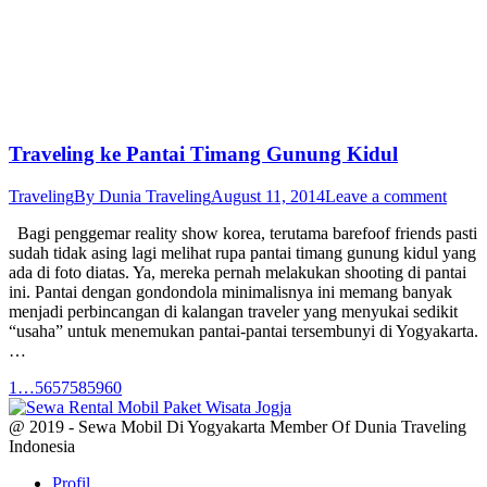
Traveling ke Pantai Timang Gunung Kidul
Traveling
By
Dunia Traveling
August 11, 2014
Leave a comment
Bagi penggemar reality show korea, terutama barefoof friends pasti
sudah tidak asing lagi melihat rupa pantai timang gunung kidul yang
ada di foto diatas. Ya, mereka pernah melakukan shooting di pantai
ini. Pantai dengan gondondola minimalisnya ini memang banyak
menjadi perbincangan di kalangan traveler yang menyukai sedikit
“usaha” untuk menemukan pantai-pantai tersembunyi di Yogyakarta.
…
1
…
56
57
58
59
60
@ 2019 - Sewa Mobil Di Yogyakarta Member Of Dunia Traveling
Indonesia
Profil