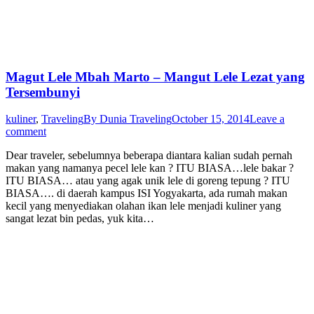
Magut Lele Mbah Marto – Mangut Lele Lezat yang
Tersembunyi
kuliner
,
Traveling
By
Dunia Traveling
October 15, 2014
Leave a
comment
Dear traveler, sebelumnya beberapa diantara kalian sudah pernah
makan yang namanya pecel lele kan ? ITU BIASA…lele bakar ?
ITU BIASA… atau yang agak unik lele di goreng tepung ? ITU
BIASA…. di daerah kampus ISI Yogyakarta, ada rumah makan
kecil yang menyediakan olahan ikan lele menjadi kuliner yang
sangat lezat bin pedas, yuk kita…