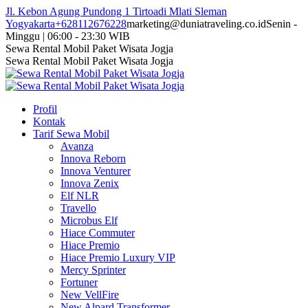
Skip
Jl. Kebon Agung Pundong 1 Tirtoadi Mlati Sleman
to
Yogyakarta
+628112676228
marketing@duniatraveling.co.id
Senin -
content
Minggu | 06:00 - 23:30 WIB
Facebook
Twitter
Instagram
YouTube
Sewa Rental Mobil Paket Wisata Jogja
page
page
page
page
Sewa Rental Mobil Paket Wisata Jogja
opens
opens
opens
opens
in
in
in
in
new
new
new
new
Profil
window
window
window
window
Kontak
Tarif Sewa Mobil
Avanza
Innova Reborn
Innova Venturer
Innova Zenix
Elf NLR
Travello
Microbus Elf
Hiace Commuter
Hiace Premio
Hiace Premio Luxury VIP
Mercy Sprinter
Fortuner
New VellFire
New Alpard Transformer