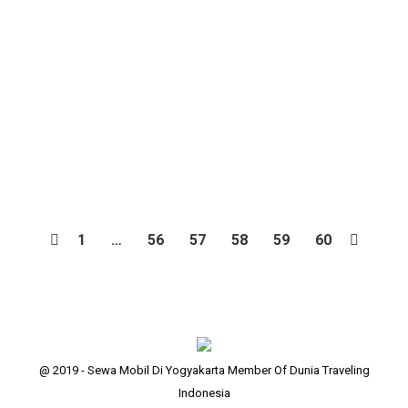
cukup satu atau dua hari saja bagi travelers untuk
mengeksplore kota istimewa ini. Karena itu perlu
persiapan waktu, fisik, maupun financial yang baik
dalam merancang perjalanan mu menjadi
menyenangkan. Berwisata di jogja bagi yang tidak
membawa kendaraan,…
1
…
56
57
58
59
60
@ 2019 - Sewa Mobil Di Yogyakarta Member Of Dunia Traveling
Indonesia