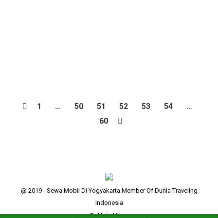
warganya, Kota Jogja juga penuh dengan berbagai
tempat wisata. Akan tetapi tidak semua tempat
wisata dengan pemandangan indah berada di pusat
kota, kebanyakan justru berada di Kabupaten
Gunung Kidul…
1
…
50
51
52
53
54
…
60
@ 2019 - Sewa Mobil Di Yogyakarta Member Of Dunia Traveling
Indonesia
Main Menu