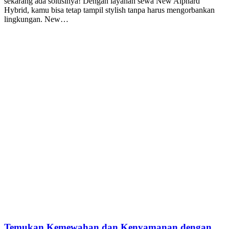
sekarang ada solusinya! Dengan layanan sewa New Alphard
Hybrid, kamu bisa tetap tampil stylish tanpa harus mengorbankan
lingkungan. New…
Temukan Kemewahan dan Kenyamanan dengan