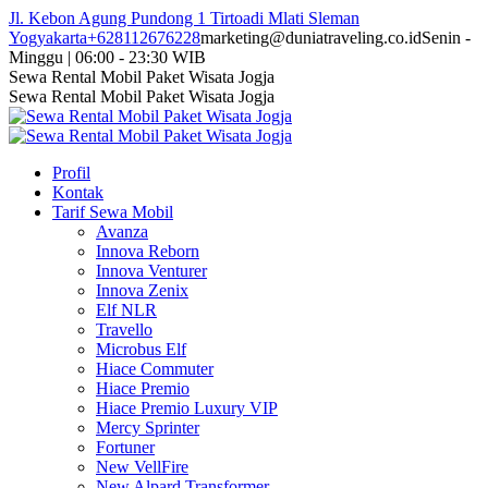
Skip
Jl. Kebon Agung Pundong 1 Tirtoadi Mlati Sleman
to
Yogyakarta
+628112676228
marketing@duniatraveling.co.id
Senin -
content
Minggu | 06:00 - 23:30 WIB
Facebook
Twitter
Instagram
YouTube
Sewa Rental Mobil Paket Wisata Jogja
page
page
page
page
Sewa Rental Mobil Paket Wisata Jogja
opens
opens
opens
opens
in
in
in
in
new
new
new
new
Profil
window
window
window
window
Kontak
Tarif Sewa Mobil
Avanza
Innova Reborn
Innova Venturer
Innova Zenix
Elf NLR
Travello
Microbus Elf
Hiace Commuter
Hiace Premio
Hiace Premio Luxury VIP
Mercy Sprinter
Fortuner
New VellFire
New Alpard Transformer