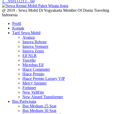
1
…
9
10
11
12
13
…
60
@ 2019 - Sewa Mobil Di Yogyakarta Member Of Dunia Traveling
Indonesia
Profil
Kontak
Tarif Sewa Mobil
Avanza
Innova Reborn
Innova Venturer
Innova Zenix
Elf NLR
Travello
Microbus Elf
Hiace Commuter
Hiace Premio
Hiace Premio Luxury VIP
Mercy Sprinter
Fortuner
New VellFire
New Alpard Transformer
Bus Pariwisata
Bus Medium 25 Seat
Bus Medium 30 Seat