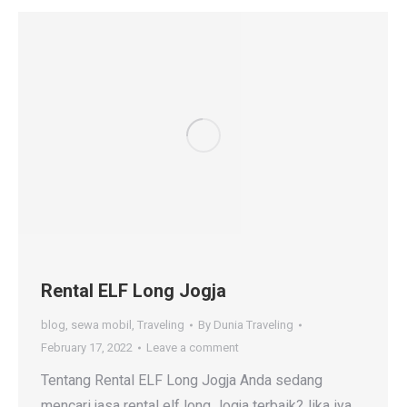
Rental ELF Long Jogja
blog
,
sewa mobil
,
Traveling
By
Dunia Traveling
February 17, 2022
Leave a comment
Tentang Rental ELF Long Jogja Anda sedang
mencari jasa rental elf long Jogja terbaik?Jika iya,