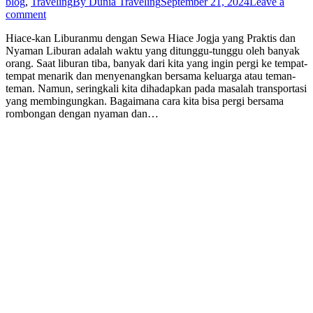
blog
,
Traveling
By
Dunia Traveling
September 21, 2024
Leave a
comment
Hiace-kan Liburanmu dengan Sewa Hiace Jogja yang Praktis dan
Nyaman Liburan adalah waktu yang ditunggu-tunggu oleh banyak
orang. Saat liburan tiba, banyak dari kita yang ingin pergi ke tempat-
tempat menarik dan menyenangkan bersama keluarga atau teman-
teman. Namun, seringkali kita dihadapkan pada masalah transportasi
yang membingungkan. Bagaimana cara kita bisa pergi bersama
rombongan dengan nyaman dan…