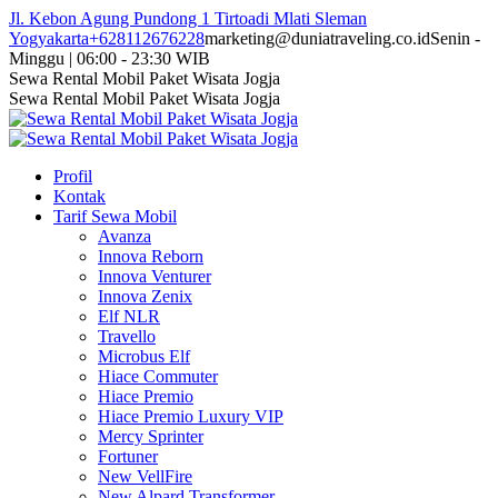
Skip
Jl. Kebon Agung Pundong 1 Tirtoadi Mlati Sleman
to
Yogyakarta
+628112676228
marketing@duniatraveling.co.id
Senin -
content
Minggu | 06:00 - 23:30 WIB
Facebook
Twitter
Instagram
YouTube
Sewa Rental Mobil Paket Wisata Jogja
page
page
page
page
Sewa Rental Mobil Paket Wisata Jogja
opens
opens
opens
opens
in
in
in
in
new
new
new
new
Profil
window
window
window
window
Kontak
Tarif Sewa Mobil
Avanza
Innova Reborn
Innova Venturer
Innova Zenix
Elf NLR
Travello
Microbus Elf
Hiace Commuter
Hiace Premio
Hiace Premio Luxury VIP
Mercy Sprinter
Fortuner
New VellFire
New Alpard Transformer