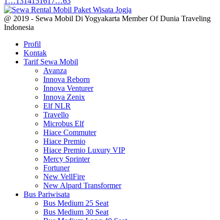
1
…
13
14
15
16
17
…
63
@ 2019 - Sewa Mobil Di Yogyakarta Member Of Dunia Traveling
Indonesia
Profil
Kontak
Tarif Sewa Mobil
Avanza
Innova Reborn
Innova Venturer
Innova Zenix
Elf NLR
Travello
Microbus Elf
Hiace Commuter
Hiace Premio
Hiace Premio Luxury VIP
Mercy Sprinter
Fortuner
New VellFire
New Alpard Transformer
Bus Pariwisata
Bus Medium 25 Seat
Bus Medium 30 Seat