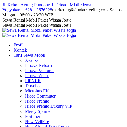
Skip
Jl. Kebon Agung Pundong 1 Tirtoadi Mlati Sleman
to
Yogyakarta
+628112676228
marketing@duniatraveling.co.id
Senin -
content
Minggu | 06:00 - 23:30 WIB
Facebook
Twitter
Instagram
YouTube
Sewa Rental Mobil Paket Wisata Jogja
page
page
page
page
Sewa Rental Mobil Paket Wisata Jogja
opens
opens
opens
opens
in
in
in
in
new
new
new
new
Profil
window
window
window
window
Kontak
Tarif Sewa Mobil
Avanza
Innova Reborn
Innova Venturer
Innova Zenix
Elf NLR
Travello
Microbus Elf
Hiace Commuter
Hiace Premio
Hiace Premio Luxury VIP
Mercy Sprinter
Fortuner
New VellFire
New Alpard Transformer