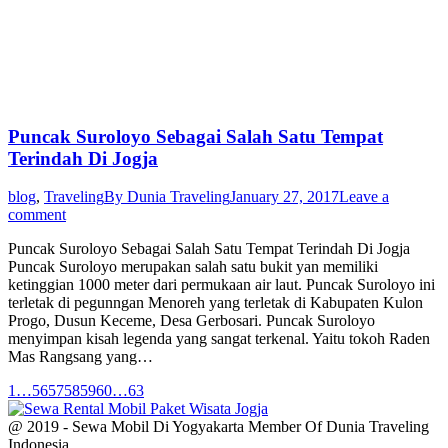
Puncak Suroloyo Sebagai Salah Satu Tempat
Terindah Di Jogja
blog
,
Traveling
By
Dunia Traveling
January 27, 2017
Leave a
comment
Puncak Suroloyo Sebagai Salah Satu Tempat Terindah Di Jogja
Puncak Suroloyo merupakan salah satu bukit yan memiliki
ketinggian 1000 meter dari permukaan air laut. Puncak Suroloyo ini
terletak di pegunngan Menoreh yang terletak di Kabupaten Kulon
Progo, Dusun Keceme, Desa Gerbosari. Puncak Suroloyo
menyimpan kisah legenda yang sangat terkenal. Yaitu tokoh Raden
Mas Rangsang yang…
1
…
56
57
58
59
60
…
63
@ 2019 - Sewa Mobil Di Yogyakarta Member Of Dunia Traveling
Indonesia