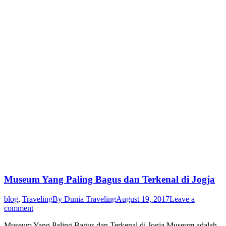
Museum Yang Paling Bagus dan Terkenal di Jogja
blog
,
Traveling
By
Dunia Traveling
August 19, 2017
Leave a
comment
Museum Yang Paling Bagus dan Terkenal di Jogja Museum adalah