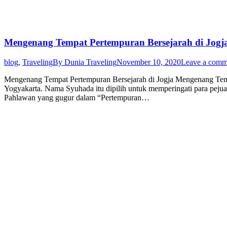
Mengenang Tempat Pertempuran Bersejarah di Jogj
blog
,
Traveling
By
Dunia Traveling
November 10, 2020
Leave a comm
Mengenang Tempat Pertempuran Bersejarah di Jogja Mengenang Tem
Yogyakarta. Nama Syuhada itu dipilih untuk memperingati para pe
Pahlawan yang gugur dalam “Pertempuran…