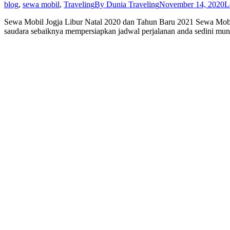
blog
,
sewa mobil
,
Traveling
By
Dunia Traveling
November 14, 2020
L
Sewa Mobil Jogja Libur Natal 2020 dan Tahun Baru 2021 Sewa Mobil 
saudara sebaiknya mempersiapkan jadwal perjalanan anda sedini mun