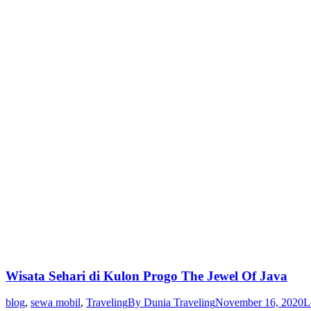
Wisata Sehari di Kulon Progo The Jewel Of Java
blog
,
sewa mobil
,
Traveling
By
Dunia Traveling
November 16, 2020
L