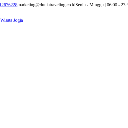
12676228
marketing@duniatraveling.co.id
Senin - Minggu | 06:00 - 23