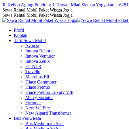
Skip
Jl. Kebon Agung Pundong 1 Tirtoadi Mlati Sleman Yogyakarta
+6281
to
Facebook
Twitter
Instagram
YouTube
Sewa Rental Mobil Paket Wisata Jogja
content
page
page
page
page
Sewa Rental Mobil Paket Wisata Jogja
opens
opens
opens
opens
in
in
in
in
Profil
new
new
new
new
Kontak
window
window
window
window
Tarif Sewa Mobil
Avanza
Innova Reborn
Innova Venturer
Innova Zenix
Elf NLR
Travello
Microbus Elf
Hiace Commuter
Hiace Premio
Hiace Premio Luxury VIP
Mercy Sprinter
Fortuner
New VellFire
New Alpard Transformer
Bus Pariwisata
Bus Medium 25 Seat
Bus Medium 30 Seat