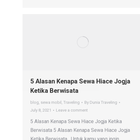
5 Alasan Kenapa Sewa Hiace Jogja
Ketika Berwisata
blog
,
sewa mobil
,
Traveling
By
Dunia Traveling
July 8, 2021
Leave a comment
5 Alasan Kenapa Sewa Hiace Jogja Ketika
Berwisata 5 Alasan Kenapa Sewa Hiace Jogja
Ketika Berwisata Untuk kamu yang ingin