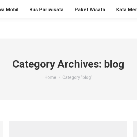
wa Mobil
Bus Pariwisata
Paket Wisata
Kata Me
Category Archives:
blog
You are here:
Home
Category "blog"