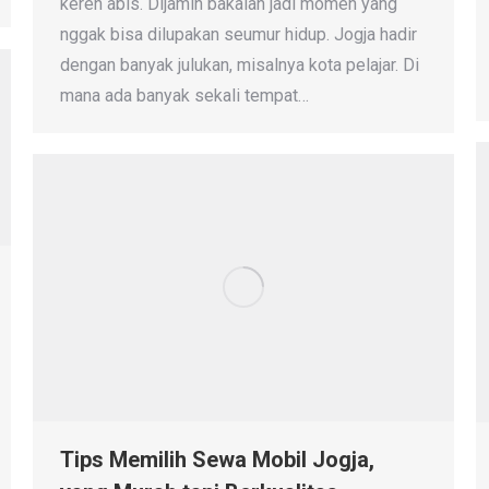
keren abis. Dijamin bakalan jadi momen yang
nggak bisa dilupakan seumur hidup. Jogja hadir
dengan banyak julukan, misalnya kota pelajar. Di
mana ada banyak sekali tempat…
Tips Memilih Sewa Mobil Jogja,