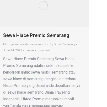
Sewa Hiace Premio Semarang
blog
,
paket wisata
,
sewa mobil
By
Dunia Traveling
June 24, 2021
Leave a comment
Sewa Hiace Premio Semarang Sewa Hiace
Premio Semarang adalah salah satu pilihan
kendaraan untuk sewa mobil semarang atau
sewa hiace di semarang dengan unit terbaru
Hiace Premio yang dapat anda dapatkan hanya
di sewa hiace semarang Dunia Traveling
Indonesia. HiAce Premio merupakan mobil
van Toyota yang mengusung inovasi