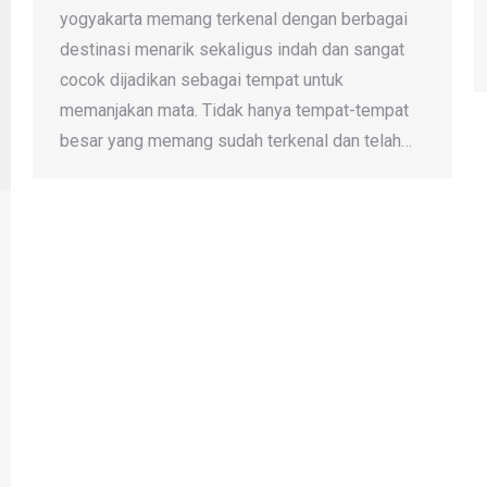
yogyakarta memang terkenal dengan berbagai
destinasi menarik sekaligus indah dan sangat
cocok dijadikan sebagai tempat untuk
memanjakan mata. Tidak hanya tempat-tempat
besar yang memang sudah terkenal dan telah…