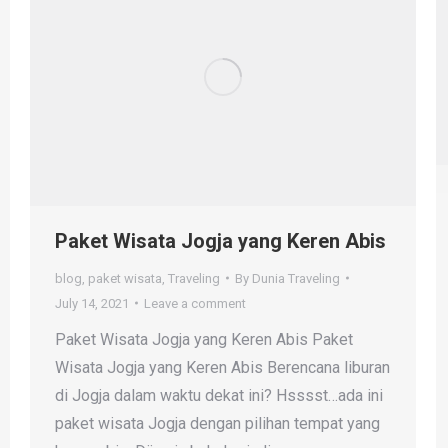
Paket Wisata Jogja yang Keren Abis
blog
,
paket wisata
,
Traveling
By
Dunia Traveling
July 14, 2021
Leave a comment
Paket Wisata Jogja yang Keren Abis Paket
Wisata Jogja yang Keren Abis Berencana liburan
di Jogja dalam waktu dekat ini? Hsssst…ada ini
paket wisata Jogja dengan pilihan tempat yang