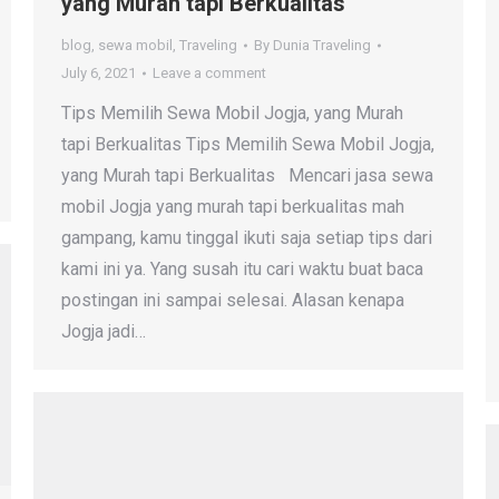
yang Murah tapi Berkualitas
blog
,
sewa mobil
,
Traveling
By
Dunia Traveling
July 6, 2021
Leave a comment
Tips Memilih Sewa Mobil Jogja, yang Murah
tapi Berkualitas Tips Memilih Sewa Mobil Jogja,
yang Murah tapi Berkualitas Mencari jasa sewa
mobil Jogja yang murah tapi berkualitas mah
gampang, kamu tinggal ikuti saja setiap tips dari
kami ini ya. Yang susah itu cari waktu buat baca
postingan ini sampai selesai. Alasan kenapa
Jogja jadi…