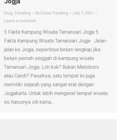
Jogja
blog
,
Traveling
By
Dunia Traveling
July 7, 2021
Leave a comment
5 Fakta Kampung Wisata Tamansari Jogja 5
Fakta Kampung Wisata Tamansari Jogja Jalan-
jalan ke Jogja, sepertinya belum lengkap jika
belum pernah singgah di kampung wisata
Tamansari Jogja. Loh kok? Bukan Malioboro
atau Candi? Pasalnya, satu tempat ini juga
memiliki sejarah yang sangat erat dengan
Jogjakarta. Untuk lebih mengenal tempat wisata
ini, harusnya sih kamu…