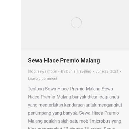
Sewa Hiace Premio Malang
blog
,
sewa mobil
By
Dunia Traveling
June 23, 2021
Leave a comment
Tentang Sewa Hiace Premio Malang Sewa
Hiace Premio Malang banyak dicari bagi anda
yang memerlukan kendaraan untuk mengangkut
penumpang yang banyak. Sewa Hiace Premio
Malang adalah salah satu mobil microbus yang