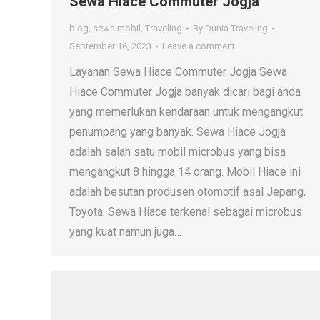
Sewa Hiace Commuter Jogja
blog
,
sewa mobil
,
Traveling
By
Dunia Traveling
September 16, 2023
Leave a comment
Layanan Sewa Hiace Commuter Jogja Sewa
Hiace Commuter Jogja banyak dicari bagi anda
yang memerlukan kendaraan untuk mengangkut
penumpang yang banyak. Sewa Hiace Jogja
adalah salah satu mobil microbus yang bisa
mengangkut 8 hingga 14 orang. Mobil Hiace ini
adalah besutan produsen otomotif asal Jepang,
Toyota. Sewa Hiace terkenal sebagai microbus
yang kuat namun juga…