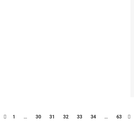
1
…
30
31
32
33
34
…
63