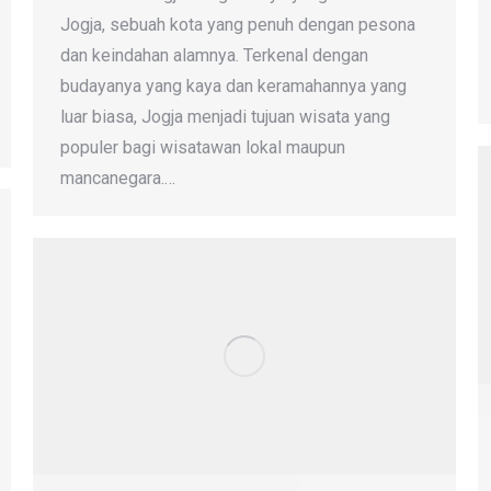
Jogja, sebuah kota yang penuh dengan pesona
dan keindahan alamnya. Terkenal dengan
budayanya yang kaya dan keramahannya yang
luar biasa, Jogja menjadi tujuan wisata yang
populer bagi wisatawan lokal maupun
mancanegara.…