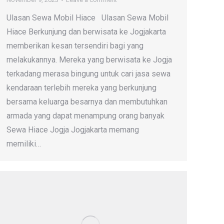
Ulasan Sewa Mobil Hiace Ulasan Sewa Mobil
Hiace Berkunjung dan berwisata ke Jogjakarta
memberikan kesan tersendiri bagi yang
melakukannya. Mereka yang berwisata ke Jogja
terkadang merasa bingung untuk cari jasa sewa
kendaraan terlebih mereka yang berkunjung
bersama keluarga besarnya dan membutuhkan
armada yang dapat menampung orang banyak
Sewa Hiace Jogja Jogjakarta memang
memiliki…