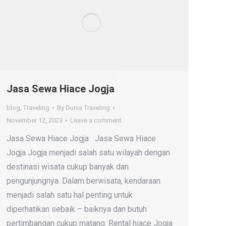
Jasa Sewa Hiace Jogja
blog
,
Traveling
By
Dunia Traveling
November 12, 2023
Leave a comment
Jasa Sewa Hiace Jogja Jasa Sewa Hiace
Jogja Jogja menjadi salah satu wilayah dengan
destinasi wisata cukup banyak dan
pengunjungnya. Dalam berwisata, kendaraan
menjadi salah satu hal penting untuk
diperhatikan sebaik – baiknya dan butuh
pertimbangan cukup matang. Rental hiace Jogja