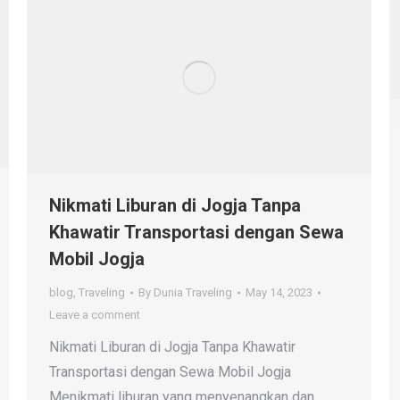
Nikmati Liburan di Jogja Tanpa
Khawatir Transportasi dengan Sewa
Mobil Jogja
blog
,
Traveling
By
Dunia Traveling
May 14, 2023
Leave a comment
Nikmati Liburan di Jogja Tanpa Khawatir
Transportasi dengan Sewa Mobil Jogja
Menikmati liburan yang menyenangkan dan