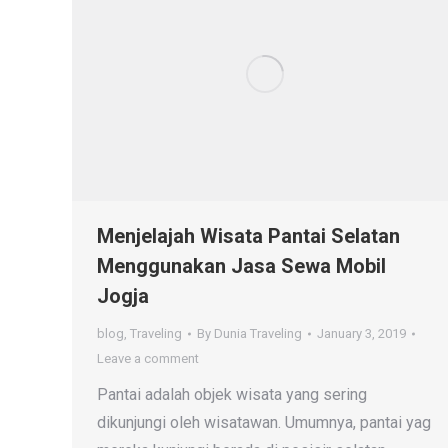
Menjelajah Wisata Pantai Selatan
Menggunakan Jasa Sewa Mobil
Jogja
blog
,
Traveling
By
Dunia Traveling
January 3, 2019
Leave a comment
Pantai adalah objek wisata yang sering
dikunjungi oleh wisatawan. Umumnya, pantai yag