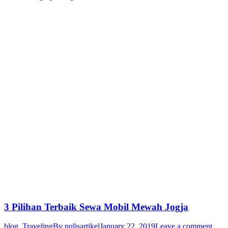
3 Pilihan Terbaik Sewa Mobil Mewah Jogja
blog
,
Traveling
By
nulisartikel
January 22, 2019
Leave a comment