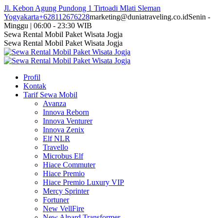
Skip
Jl. Kebon Agung Pundong 1 Tirtoadi Mlati Sleman
to
Yogyakarta
+628112676228
marketing@duniatraveling.co.id
Senin -
content
Minggu | 06:00 - 23:30 WIB
Facebook
Twitter
Instagram
YouTube
Sewa Rental Mobil Paket Wisata Jogja
page
page
page
page
Sewa Rental Mobil Paket Wisata Jogja
opens
opens
opens
opens
in
in
in
in
new
new
new
new
Profil
window
window
window
window
Kontak
Tarif Sewa Mobil
Avanza
Innova Reborn
Innova Venturer
Innova Zenix
Elf NLR
Travello
Microbus Elf
Hiace Commuter
Hiace Premio
Hiace Premio Luxury VIP
Mercy Sprinter
Fortuner
New VellFire
New Alpard Transformer