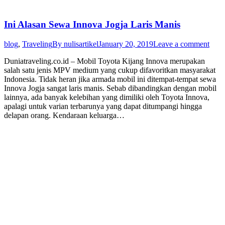
Ini Alasan Sewa Innova Jogja Laris Manis
blog
,
Traveling
By
nulisartikel
January 20, 2019
Leave a comment
Duniatraveling.co.id – Mobil Toyota Kijang Innova merupakan
salah satu jenis MPV medium yang cukup difavoritkan masyarakat
Indonesia. Tidak heran jika armada mobil ini ditempat-tempat sewa
Innova Jogja sangat laris manis. Sebab dibandingkan dengan mobil
lainnya, ada banyak kelebihan yang dimiliki oleh Toyota Innova,
apalagi untuk varian terbarunya yang dapat ditumpangi hingga
delapan orang. Kendaraan keluarga…