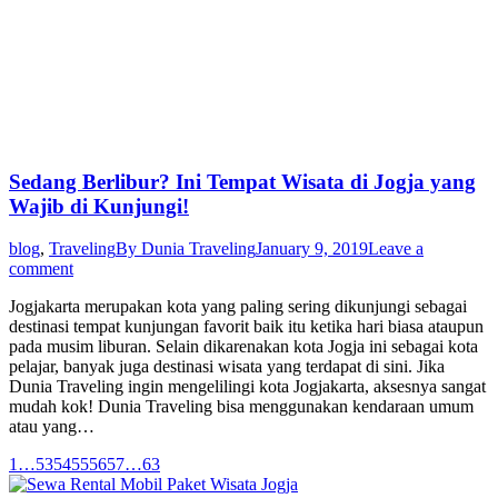
Sedang Berlibur? Ini Tempat Wisata di Jogja yang
Wajib di Kunjungi!
blog
,
Traveling
By
Dunia Traveling
January 9, 2019
Leave a
comment
Jogjakarta merupakan kota yang paling sering dikunjungi sebagai
destinasi tempat kunjungan favorit baik itu ketika hari biasa ataupun
pada musim liburan. Selain dikarenakan kota Jogja ini sebagai kota
pelajar, banyak juga destinasi wisata yang terdapat di sini. Jika
Dunia Traveling ingin mengelilingi kota Jogjakarta, aksesnya sangat
mudah kok! Dunia Traveling bisa menggunakan kendaraan umum
atau yang…
1
…
53
54
55
56
57
…
63