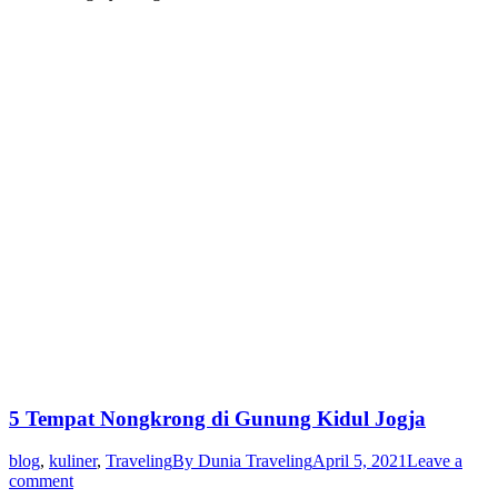
5 Tempat Nongkrong di Gunung Kidul Jogja
blog
,
kuliner
,
Traveling
By
Dunia Traveling
April 5, 2021
Leave a
comment