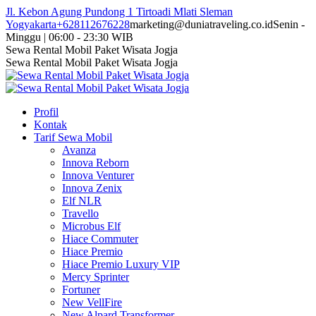
Skip
Jl. Kebon Agung Pundong 1 Tirtoadi Mlati Sleman
to
Yogyakarta
+628112676228
marketing@duniatraveling.co.id
Senin -
content
Minggu | 06:00 - 23:30 WIB
Facebook
Twitter
Instagram
YouTube
Sewa Rental Mobil Paket Wisata Jogja
page
page
page
page
Sewa Rental Mobil Paket Wisata Jogja
opens
opens
opens
opens
in
in
in
in
new
new
new
new
Profil
window
window
window
window
Kontak
Tarif Sewa Mobil
Avanza
Innova Reborn
Innova Venturer
Innova Zenix
Elf NLR
Travello
Microbus Elf
Hiace Commuter
Hiace Premio
Hiace Premio Luxury VIP
Mercy Sprinter
Fortuner
New VellFire
New Alpard Transformer