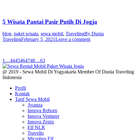
5 Wisata Pantai Pasir Putih Di Jogja
blog
,
paket wisata
,
sewa mobil
,
Traveling
By
Dunia
Traveling
February 5, 2021
Leave a comment
1
…
44
45
46
47
48
…
63
@ 2019 - Sewa Mobil Di Yogyakarta Member Of Dunia Traveling
Indonesia
Profil
Kontak
Tarif Sewa Mobil
Avanza
Innova Reborn
Innova Venturer
Innova Zenix
Elf NLR
Travello
Microbus Elf