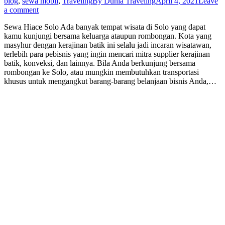
blog
,
sewa mobil
,
Traveling
By
Dunia Traveling
April 4, 2021
Leave
a comment
Sewa Hiace Solo Ada banyak tempat wisata di Solo yang dapat
kamu kunjungi bersama keluarga ataupun rombongan. Kota yang
masyhur dengan kerajinan batik ini selalu jadi incaran wisatawan,
terlebih para pebisnis yang ingin mencari mitra supplier kerajinan
batik, konveksi, dan lainnya. Bila Anda berkunjung bersama
rombongan ke Solo, atau mungkin membutuhkan transportasi
khusus untuk mengangkut barang-barang belanjaan bisnis Anda,…