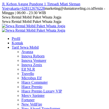
Skip
Jl. Kebon Agung Pundong 1 Tirtoadi Mlati Sleman
to
Yogyakarta
+628112676228
marketing@duniatraveling.co.id
Senin -
content
Minggu | 06:00 - 23:30 WIB
Facebook
Twitter
Instagram
YouTube
Sewa Rental Mobil Paket Wisata Jogja
page
page
page
page
Sewa Rental Mobil Paket Wisata Jogja
opens
opens
opens
opens
in
in
in
in
new
new
new
new
Profil
window
window
window
window
Kontak
Tarif Sewa Mobil
Avanza
Innova Reborn
Innova Venturer
Innova Zenix
Elf NLR
Travello
Microbus Elf
Hiace Commuter
Hiace Premio
Hiace Premio Luxury VIP
Mercy Sprinter
Fortuner
New VellFire
New Alpard Transformer